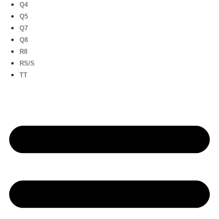
Q4
Q5
Q7
Q8
R8
RS/S
TT