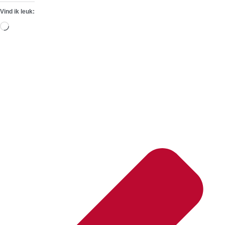
Vind ik leuk:
Aan
het
laden...