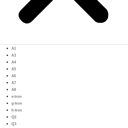
A1
A3
A4
A5
A6
A7
A8
e-tron
g-tron
h-tron
Q2
Q3