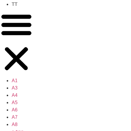
TT
A1
A3
A4
A5
A6
A7
A8