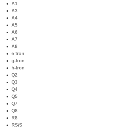
Ga
A1
naar
A3
de
A4
inhoud
A5
A6
A7
A8
e-tron
g-tron
h-tron
Q2
Q3
Q4
Q5
Q7
Q8
R8
RS/S