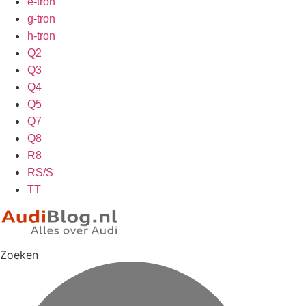
e-tron
g-tron
h-tron
Q2
Q3
Q4
Q5
Q7
Q8
R8
RS/S
TT
Zoeken