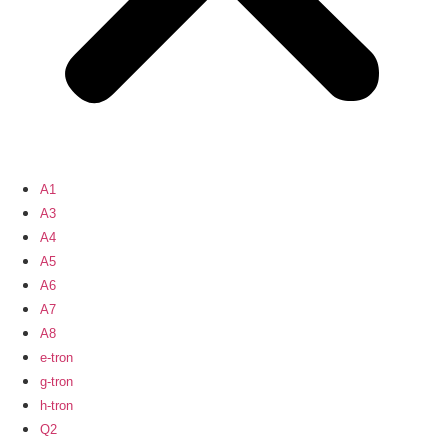
A1
A3
A4
A5
A6
A7
A8
e-tron
g-tron
h-tron
Q2