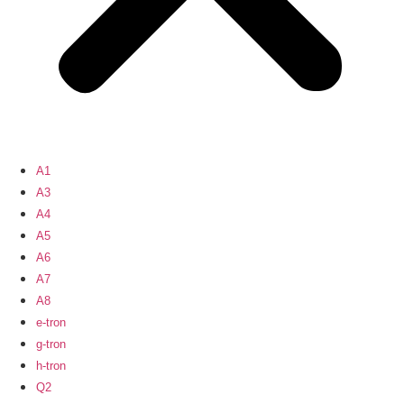
A1
A3
A4
A5
A6
A7
A8
e-tron
g-tron
h-tron
Q2