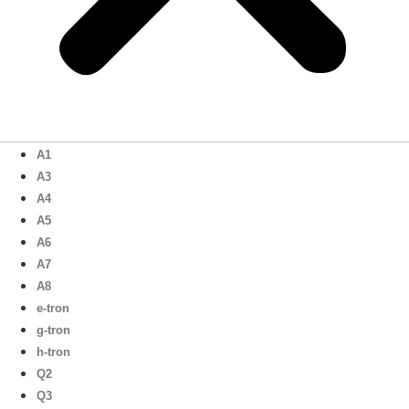
A1
A3
A4
A5
A6
A7
A8
e-tron
g-tron
h-tron
Q2
Q3