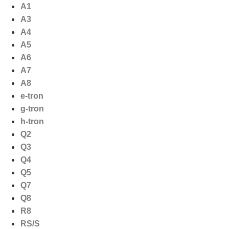
Ga
A1
naar
A3
de
A4
inhoud
A5
A6
A7
A8
e-tron
g-tron
h-tron
Q2
Q3
Q4
Q5
Q7
Q8
R8
RS/S