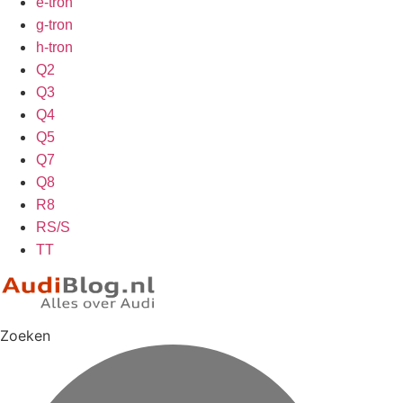
e-tron
g-tron
h-tron
Q2
Q3
Q4
Q5
Q7
Q8
R8
RS/S
TT
Zoeken