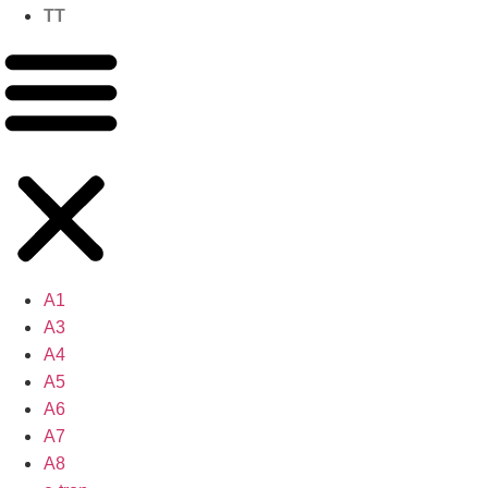
TT
A1
A3
A4
A5
A6
A7
A8