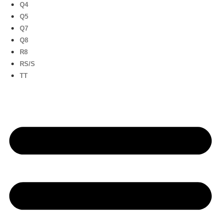
Q4
Q5
Q7
Q8
R8
RS/S
TT