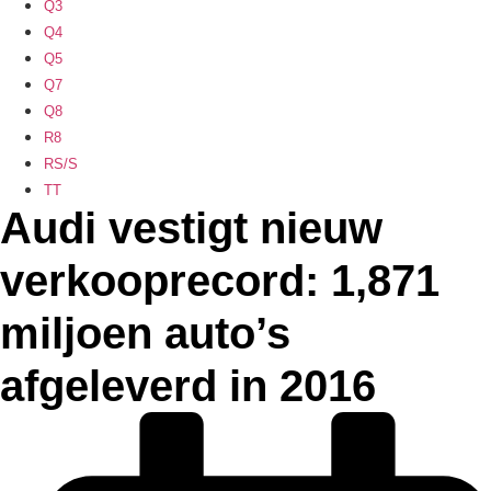
Q3
Q4
Q5
Q7
Q8
R8
RS/S
TT
Audi vestigt nieuw
verkooprecord: 1,871
miljoen auto’s
afgeleverd in 2016