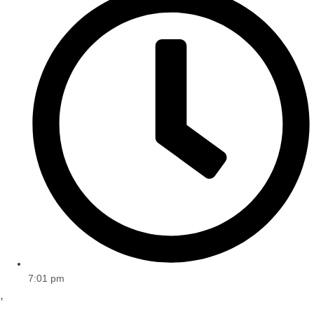
7:01 pm
,