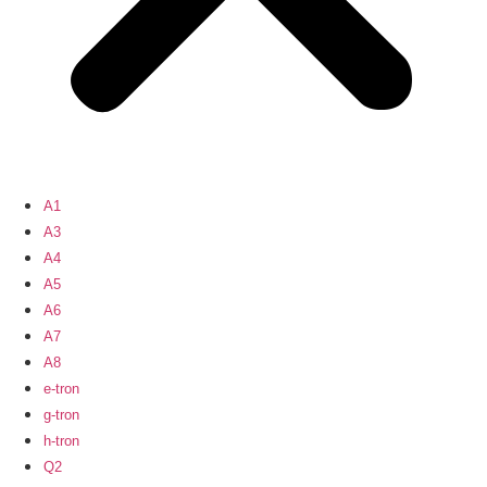
A1
A3
A4
A5
A6
A7
A8
e-tron
g-tron
h-tron
Q2