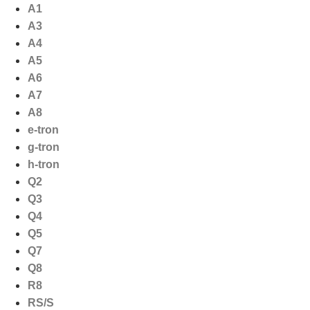
Ga
A1
naar
A3
de
A4
inhoud
A5
A6
A7
A8
e-tron
g-tron
h-tron
Q2
Q3
Q4
Q5
Q7
Q8
R8
RS/S