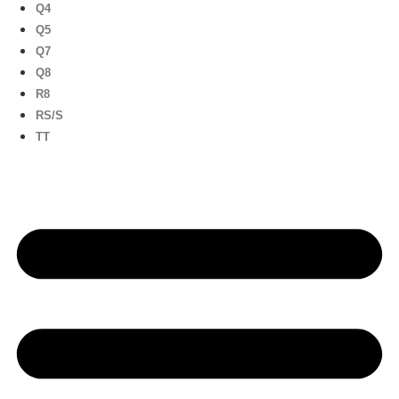
Q4
Q5
Q7
Q8
R8
RS/S
TT