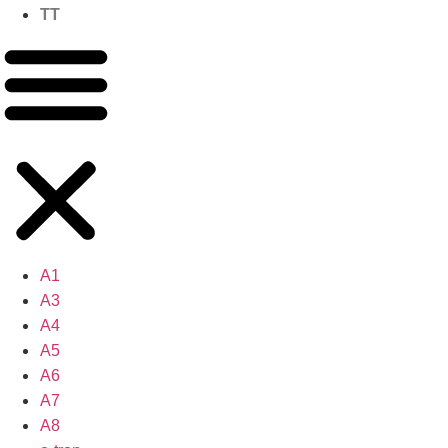
TT
A1
A3
A4
A5
A6
A7
A8