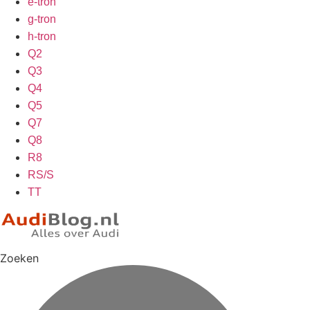
e-tron
g-tron
h-tron
Q2
Q3
Q4
Q5
Q7
Q8
R8
RS/S
TT
Zoeken