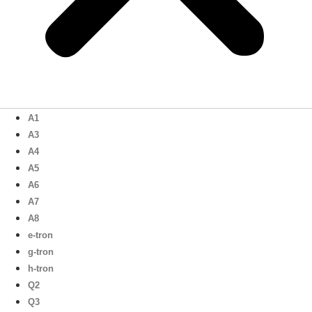
A1
A3
A4
A5
A6
A7
A8
e-tron
g-tron
h-tron
Q2
Q3