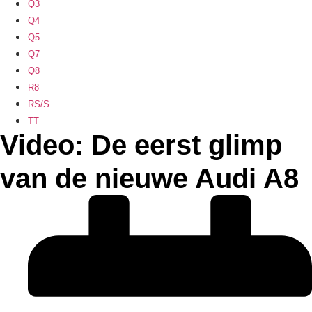
Q3
Q4
Q5
Q7
Q8
R8
RS/S
TT
Video: De eerst glimp
van de nieuwe Audi A8