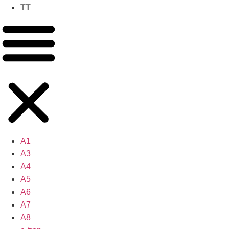
TT
A1
A3
A4
A5
A6
A7
A8