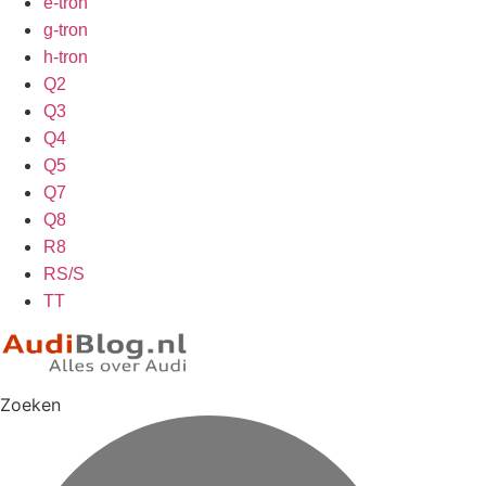
e-tron
g-tron
h-tron
Q2
Q3
Q4
Q5
Q7
Q8
R8
RS/S
TT
Zoeken