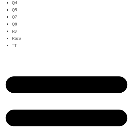
Q4
Q5
Q7
Q8
R8
RS/S
TT