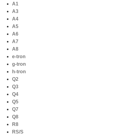
Ga
A1
naar
A3
de
A4
inhoud
A5
A6
A7
A8
e-tron
g-tron
h-tron
Q2
Q3
Q4
Q5
Q7
Q8
R8
RS/S