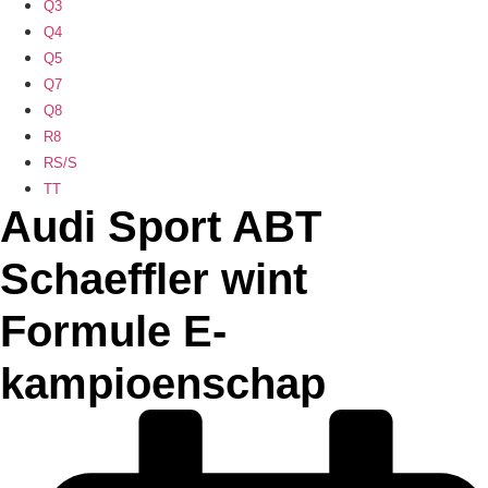
Q3
Q4
Q5
Q7
Q8
R8
RS/S
TT
Audi Sport ABT
Schaeffler wint
Formule E-
kampioenschap