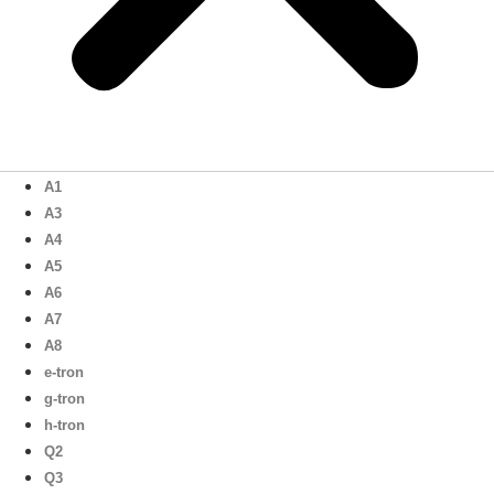
A1
A3
A4
A5
A6
A7
A8
e-tron
g-tron
h-tron
Q2
Q3