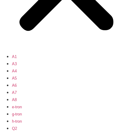
A1
A3
A4
A5
A6
A7
A8
e-tron
g-tron
h-tron
Q2