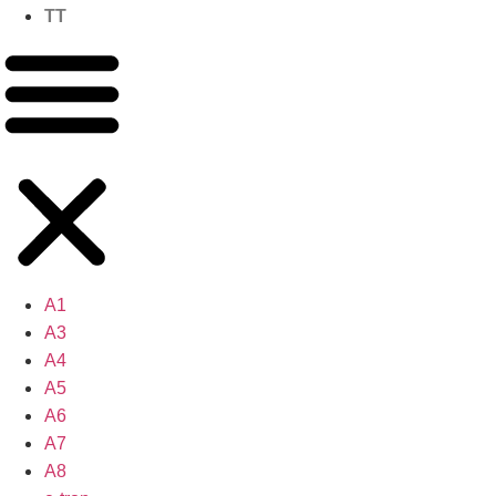
TT
A1
A3
A4
A5
A6
A7
A8