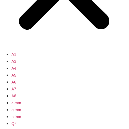
A1
A3
A4
A5
A6
A7
A8
e-tron
g-tron
h-tron
Q2