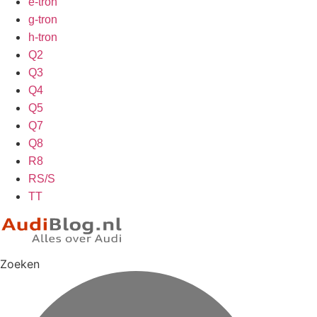
e-tron
g-tron
h-tron
Q2
Q3
Q4
Q5
Q7
Q8
R8
RS/S
TT
Zoeken