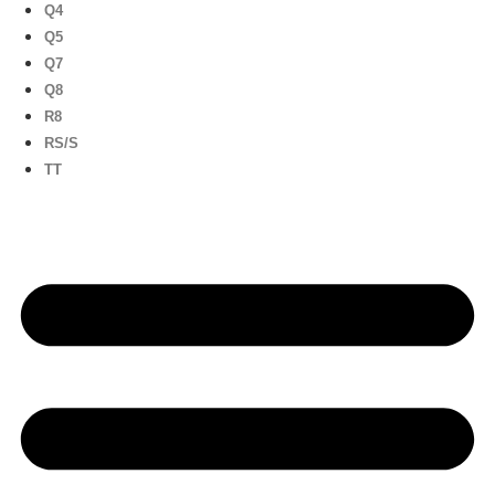
Q4
Q5
Q7
Q8
R8
RS/S
TT