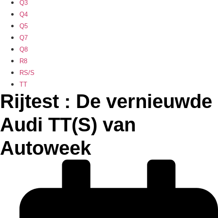
Q3
Q4
Q5
Q7
Q8
R8
RS/S
TT
Rijtest : De vernieuwde
Audi TT(S) van
Autoweek