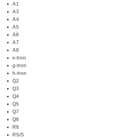
Ga
A1
naar
A3
de
A4
inhoud
A5
A6
A7
A8
e-tron
g-tron
h-tron
Q2
Q3
Q4
Q5
Q7
Q8
R8
RS/S