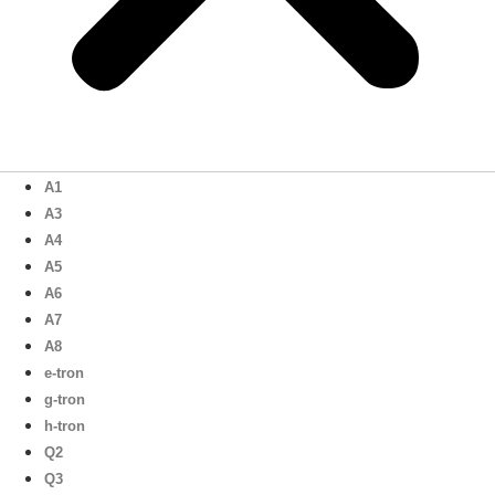
A1
A3
A4
A5
A6
A7
A8
e-tron
g-tron
h-tron
Q2
Q3