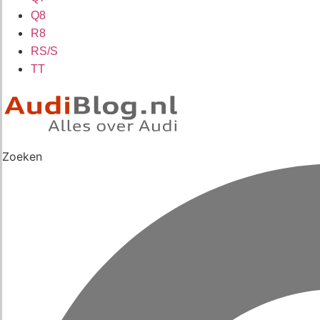
Q8
R8
RS/S
TT
Zoeken