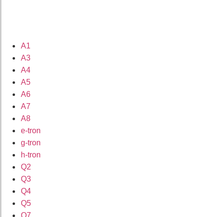
A1
A3
A4
A5
A6
A7
A8
e-tron
g-tron
h-tron
Q2
Q3
Q4
Q5
Q7