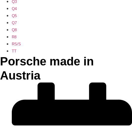
Q3
Q4
Q5
Q7
Q8
R8
RS/S
TT
Porsche made in
Austria