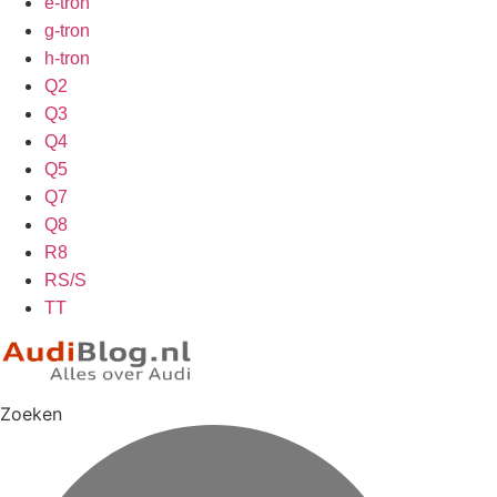
e-tron
g-tron
h-tron
Q2
Q3
Q4
Q5
Q7
Q8
R8
RS/S
TT
Zoeken