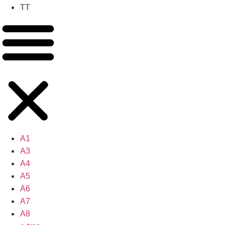
TT
A1
A3
A4
A5
A6
A7
A8