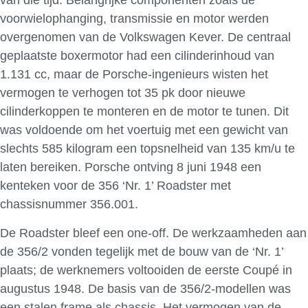
van die tijd. Belangrijke componenten zoals de
voorwielophanging, transmissie en motor werden
overgenomen van de Volkswagen Kever. De centraal
geplaatste boxermotor had een cilinderinhoud van
1.131 cc, maar de Porsche-ingenieurs wisten het
vermogen te verhogen tot 35 pk door nieuwe
cilinderkoppen te monteren en de motor te tunen. Dit
was voldoende om het voertuig met een gewicht van
slechts 585 kilogram een topsnelheid van 135 km/u te
laten bereiken. Porsche ontving 8 juni 1948 een
kenteken voor de 356 ‘Nr. 1’ Roadster met
chassisnummer 356.001.
De Roadster bleef een one-off. De werkzaamheden aan
de 356/2 vonden tegelijk met de bouw van de ‘Nr. 1’
plaats; de werknemers voltooiden de eerste Coupé in
augustus 1948. De basis van de 356/2-modellen was
een stalen frame als chassis. Het vermogen van de