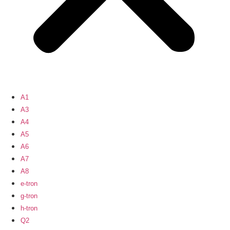
A1
A3
A4
A5
A6
A7
A8
e-tron
g-tron
h-tron
Q2