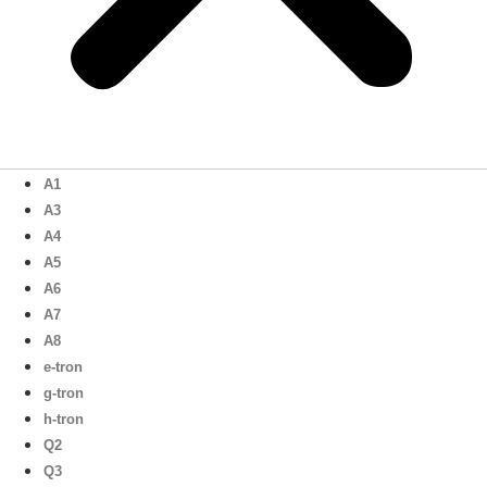
A1
A3
A4
A5
A6
A7
A8
e-tron
g-tron
h-tron
Q2
Q3