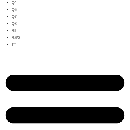
Q4
Q5
Q7
Q8
R8
RS/S
TT