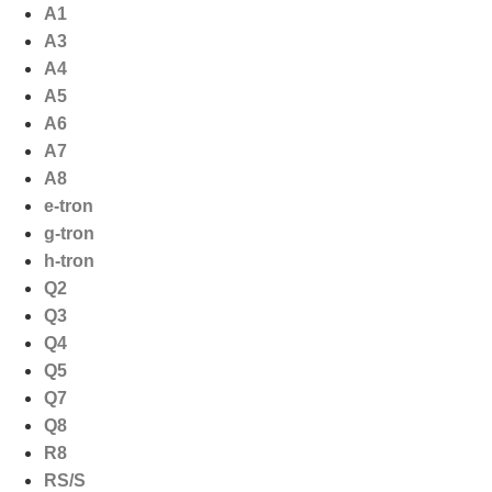
Ga
A1
naar
A3
de
A4
inhoud
A5
A6
A7
A8
e-tron
g-tron
h-tron
Q2
Q3
Q4
Q5
Q7
Q8
R8
RS/S