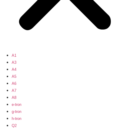
A1
A3
A4
A5
A6
A7
A8
e-tron
g-tron
h-tron
Q2