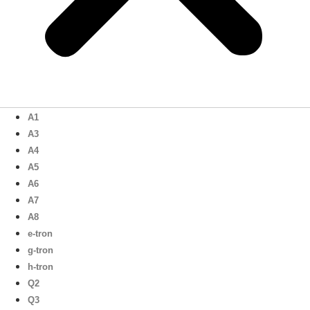
A1
A3
A4
A5
A6
A7
A8
e-tron
g-tron
h-tron
Q2
Q3