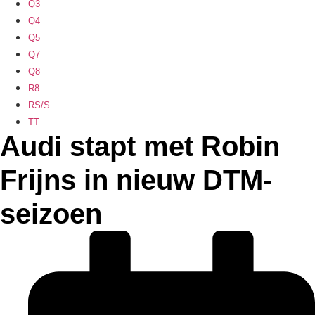
Q3
Q4
Q5
Q7
Q8
R8
RS/S
TT
Audi stapt met Robin
Frijns in nieuw DTM-
seizoen