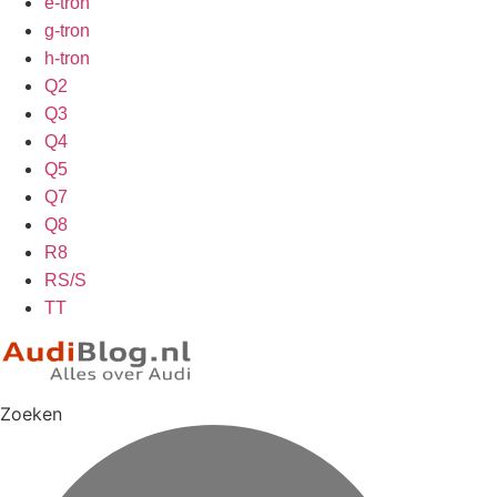
e-tron
g-tron
h-tron
Q2
Q3
Q4
Q5
Q7
Q8
R8
RS/S
TT
Zoeken