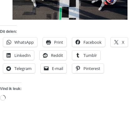
Dit delen:
WhatsApp
Print
Facebook
X
LinkedIn
Reddit
Tumblr
Telegram
E-mail
Pinterest
Vind ik leuk:
Aan
het
laden...