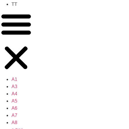
TT
A1
A3
A4
A5
A6
A7
A8