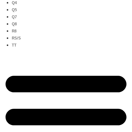
Q4
Q5
Q7
Q8
R8
RS/S
TT