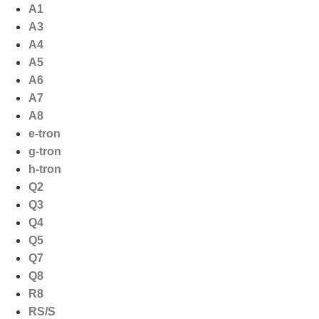
Ga
A1
naar
A3
de
A4
inhoud
A5
A6
A7
A8
e-tron
g-tron
h-tron
Q2
Q3
Q4
Q5
Q7
Q8
R8
RS/S