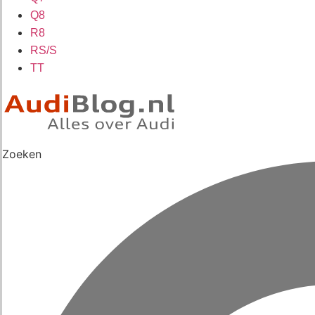
Q8
R8
RS/S
TT
Zoeken