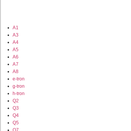
A1
A3
A4
A5
A6
A7
A8
e-tron
g-tron
h-tron
Q2
Q3
Q4
Q5
Q7