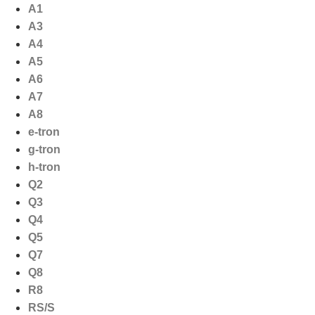
Ga
A1
naar
A3
de
A4
inhoud
A5
A6
A7
A8
e-tron
g-tron
h-tron
Q2
Q3
Q4
Q5
Q7
Q8
R8
RS/S