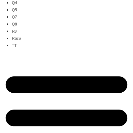
Q4
Q5
Q7
Q8
R8
RS/S
TT