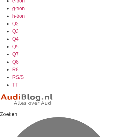
e-tron
g-tron
h-tron
Q2
Q3
Q4
Q5
Q7
Q8
R8
RS/S
TT
Zoeken