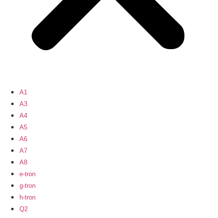
A1
A3
A4
A5
A6
A7
A8
e-tron
g-tron
h-tron
Q2