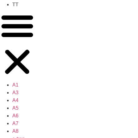
TT
A1
A3
A4
A5
A6
A7
A8