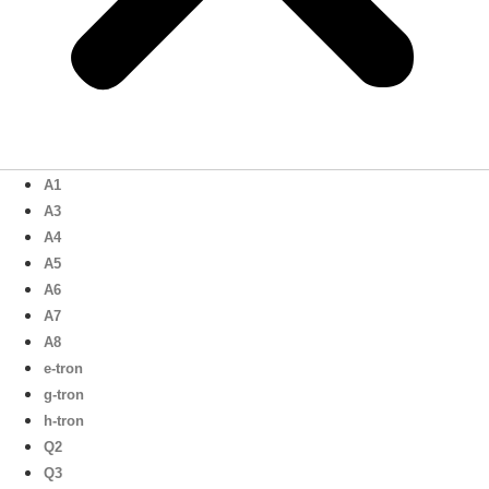
A1
A3
A4
A5
A6
A7
A8
e-tron
g-tron
h-tron
Q2
Q3