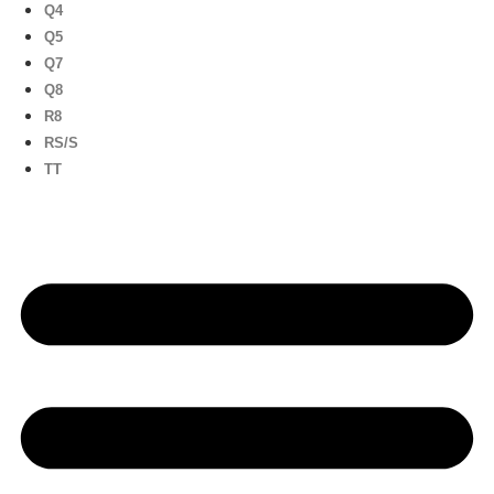
Q4
Q5
Q7
Q8
R8
RS/S
TT