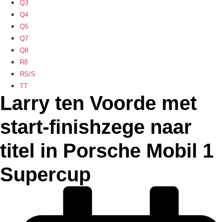
Q3
Q4
Q5
Q7
Q8
R8
RS/S
TT
Larry ten Voorde met
start-finishzege naar
titel in Porsche Mobil 1
Supercup