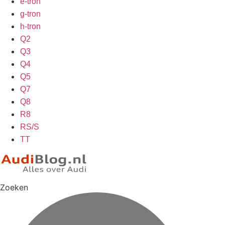
e-tron
g-tron
h-tron
Q2
Q3
Q4
Q5
Q7
Q8
R8
RS/S
TT
Zoeken