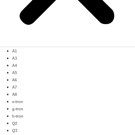
A1
A3
A4
A5
A6
A7
A8
e-tron
g-tron
h-tron
Q2
Q3