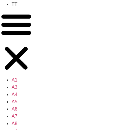
TT
A1
A3
A4
A5
A6
A7
A8