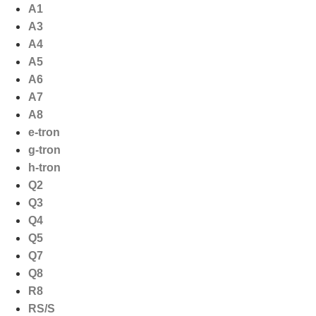
Ga
A1
naar
A3
de
A4
inhoud
A5
A6
A7
A8
e-tron
g-tron
h-tron
Q2
Q3
Q4
Q5
Q7
Q8
R8
RS/S