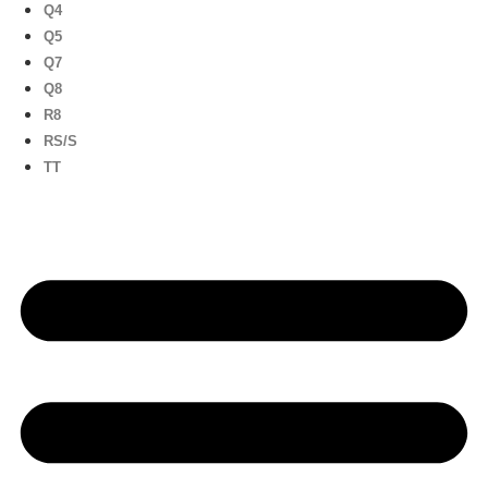
Q4
Q5
Q7
Q8
R8
RS/S
TT