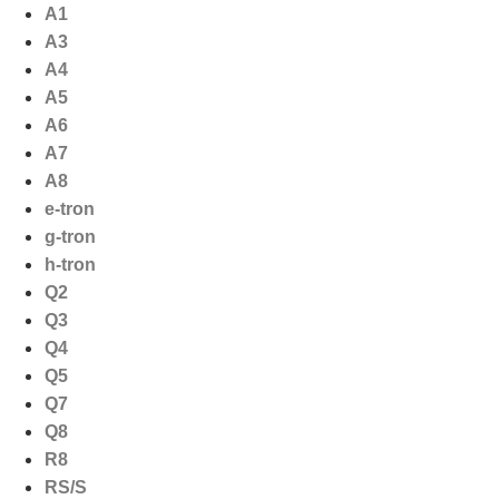
Ga
A1
naar
A3
de
A4
inhoud
A5
A6
A7
A8
e-tron
g-tron
h-tron
Q2
Q3
Q4
Q5
Q7
Q8
R8
RS/S