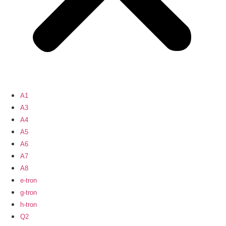
A1
A3
A4
A5
A6
A7
A8
e-tron
g-tron
h-tron
Q2