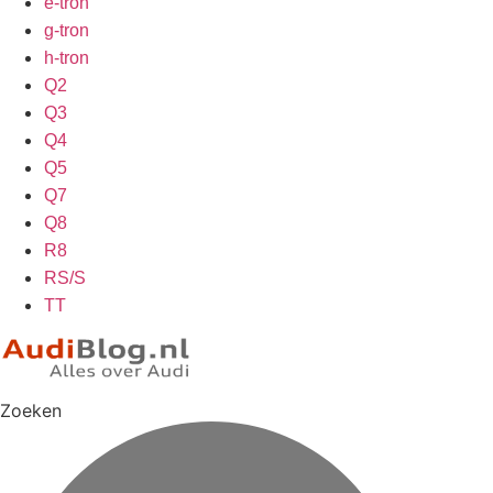
e-tron
g-tron
h-tron
Q2
Q3
Q4
Q5
Q7
Q8
R8
RS/S
TT
Zoeken