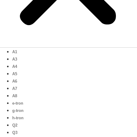
A1
A3
A4
A5
A6
A7
A8
e-tron
g-tron
h-tron
Q2
Q3