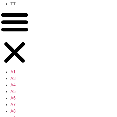
TT
A1
A3
A4
A5
A6
A7
A8