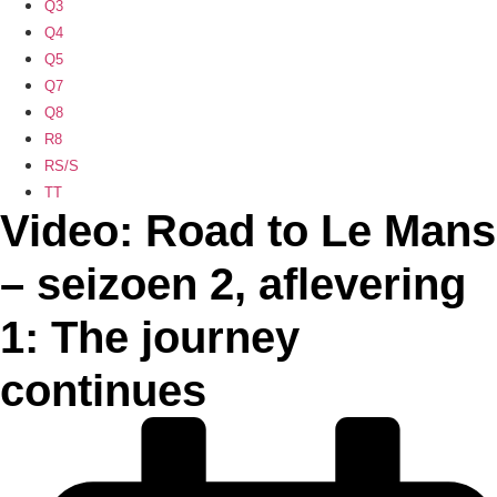
Q3
Q4
Q5
Q7
Q8
R8
RS/S
TT
Video: Road to Le Mans
– seizoen 2, aflevering
1: The journey
continues