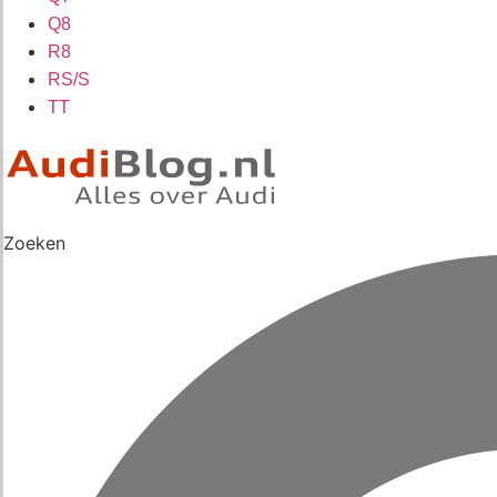
Q8
R8
RS/S
TT
Zoeken