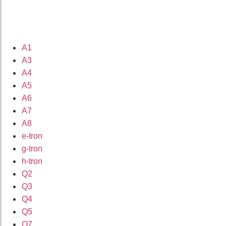
A1
A3
A4
A5
A6
A7
A8
e-tron
g-tron
h-tron
Q2
Q3
Q4
Q5
Q7