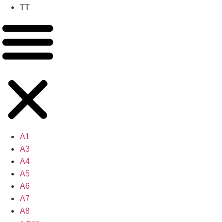
TT
A1
A3
A4
A5
A6
A7
A8