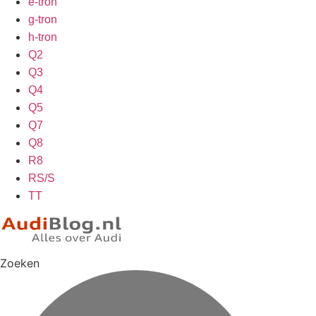
e-tron
g-tron
h-tron
Q2
Q3
Q4
Q5
Q7
Q8
R8
RS/S
TT
Zoeken