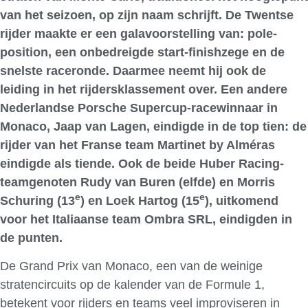
van het seizoen, op zijn naam schrijft. De Twentse
rijder maakte er een galavoorstelling van: pole-
position, een onbedreigde start-finishzege en de
snelste raceronde. Daarmee neemt hij ook de
leiding in het rijdersklassement over. Een andere
Nederlandse Porsche Supercup-racewinnaar in
Monaco, Jaap van Lagen, eindigde in de top tien: de
rijder van het Franse team Martinet by Alméras
eindigde als tiende. Ook de beide Huber Racing-
teamgenoten Rudy van Buren (elfde) en Morris
e
e
Schuring (13
) en Loek Hartog (15
), uitkomend
voor het Italiaanse team Ombra SRL, eindigden in
de punten.
De Grand Prix van Monaco, een van de weinige
stratencircuits op de kalender van de Formule 1,
betekent voor rijders en teams veel improviseren in