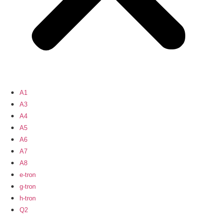
A1
A3
A4
A5
A6
A7
A8
e-tron
g-tron
h-tron
Q2