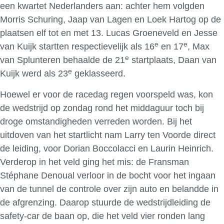
een kwartet Nederlanders aan: achter hem volgden
Morris Schuring, Jaap van Lagen en Loek Hartog op de
plaatsen elf tot en met 13. Lucas Groeneveld en Jesse
e
e
van Kuijk startten respectievelijk als 16
en 17
, Max
e
van Splunteren behaalde de 21
startplaats, Daan van
e
Kuijk werd als 23
geklasseerd.
Hoewel er voor de racedag regen voorspeld was, kon
de wedstrijd op zondag rond het middaguur toch bij
droge omstandigheden verreden worden. Bij het
uitdoven van het startlicht nam Larry ten Voorde direct
de leiding, voor Dorian Boccolacci en Laurin Heinrich.
Verderop in het veld ging het mis: de Fransman
Stéphane Denoual verloor in de bocht voor het ingaan
van de tunnel de controle over zijn auto en belandde in
de afgrenzing. Daarop stuurde de wedstrijdleiding de
safety-car de baan op, die het veld vier ronden lang