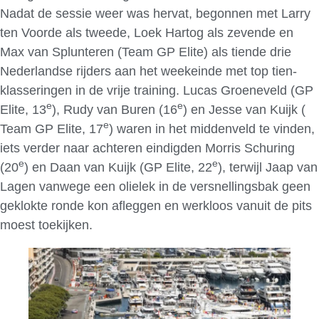
Nadat de sessie weer was hervat, begonnen met Larry
ten Voorde als tweede, Loek Hartog als zevende en
Max van Splunteren (Team GP Elite) als tiende drie
Nederlandse rijders aan het weekeinde met top tien-
klasseringen in de vrije training. Lucas Groeneveld (GP
e
e
Elite, 13
), Rudy van Buren (16
) en Jesse van Kuijk (
e
Team GP Elite, 17
) waren in het middenveld te vinden,
iets verder naar achteren eindigden Morris Schuring
e
e
(20
) en Daan van Kuijk (GP Elite, 22
), terwijl Jaap van
Lagen vanwege een olielek in de versnellingsbak geen
geklokte ronde kon afleggen en werkloos vanuit de pits
moest toekijken.