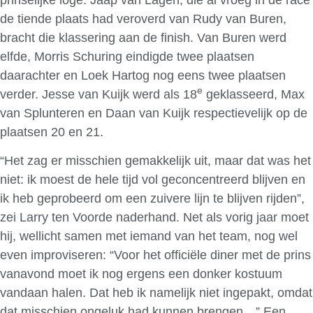
prinselijke loge. Jaap van Lagen, die al vroeg in de race
de tiende plaats had veroverd van Rudy van Buren,
bracht die klassering aan de finish. Van Buren werd
elfde, Morris Schuring eindigde twee plaatsen
daarachter en Loek Hartog nog eens twee plaatsen
e
verder. Jesse van Kuijk werd als 18
geklasseerd, Max
van Splunteren en Daan van Kuijk respectievelijk op de
plaatsen 20 en 21.
“Het zag er misschien gemakkelijk uit, maar dat was het
niet: ik moest de hele tijd vol geconcentreerd blijven en
ik heb geprobeerd om een zuivere lijn te blijven rijden”,
zei Larry ten Voorde naderhand. Net als vorig jaar moet
hij, wellicht samen met iemand van het team, nog wel
even improviseren: “Voor het officiële diner met de prins
vanavond moet ik nog ergens een donker kostuum
vandaan halen. Dat heb ik namelijk niet ingepakt, omdat
dat misschien ongeluk had kunnen brengen…” Een