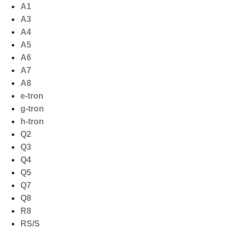
Ga
A1
naar
A3
de
A4
inhoud
A5
A6
A7
A8
e-tron
g-tron
h-tron
Q2
Q3
Q4
Q5
Q7
Q8
R8
RS/S