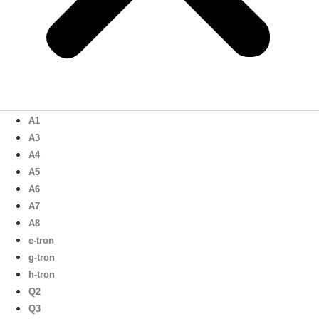
A1
A3
A4
A5
A6
A7
A8
e-tron
g-tron
h-tron
Q2
Q3