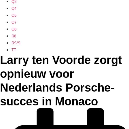
Q3
Q4
Q5
Q7
Q8
R8
RS/S
TT
Larry ten Voorde zorgt
opnieuw voor
Nederlands Porsche-
succes in Monaco