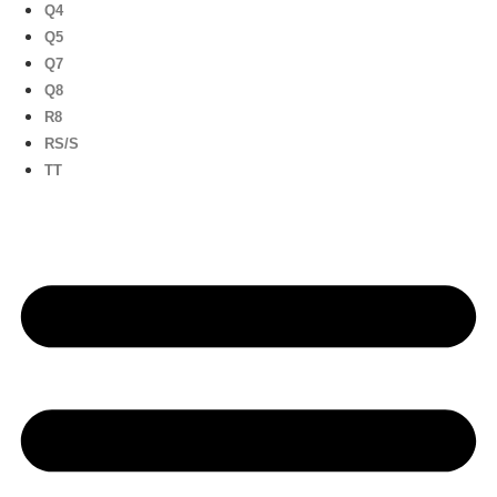
Q4
Q5
Q7
Q8
R8
RS/S
TT