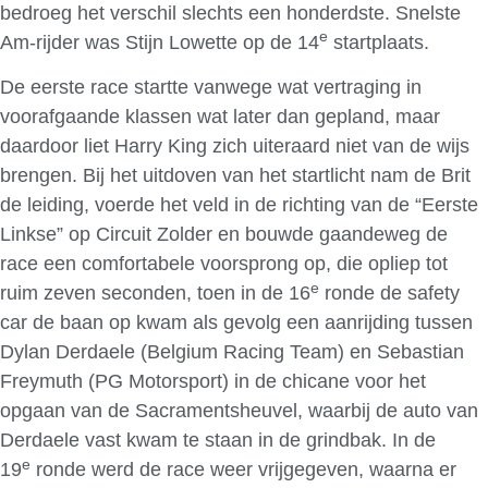
bedroeg het verschil slechts een honderdste. Snelste
e
Am-rijder was Stijn Lowette op de 14
startplaats.
De eerste race startte vanwege wat vertraging in
voorafgaande klassen wat later dan gepland, maar
daardoor liet Harry King zich uiteraard niet van de wijs
brengen. Bij het uitdoven van het startlicht nam de Brit
de leiding, voerde het veld in de richting van de “Eerste
Linkse” op Circuit Zolder en bouwde gaandeweg de
race een comfortabele voorsprong op, die opliep tot
e
ruim zeven seconden, toen in de 16
ronde de safety
car de baan op kwam als gevolg een aanrijding tussen
Dylan Derdaele (Belgium Racing Team) en Sebastian
Freymuth (PG Motorsport) in de chicane voor het
opgaan van de Sacramentsheuvel, waarbij de auto van
Derdaele vast kwam te staan in de grindbak. In de
e
19
ronde werd de race weer vrijgegeven, waarna er