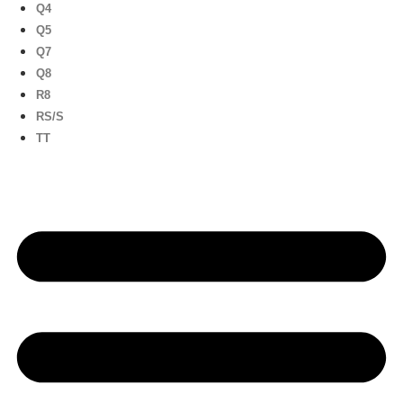
Q4
Q5
Q7
Q8
R8
RS/S
TT