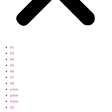
A1
A3
A4
A5
A6
A7
A8
e-tron
g-tron
h-tron
Q2