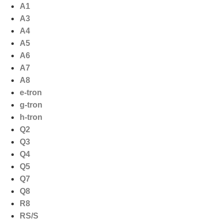
Ga
A1
naar
A3
de
A4
inhoud
A5
A6
A7
A8
e-tron
g-tron
h-tron
Q2
Q3
Q4
Q5
Q7
Q8
R8
RS/S