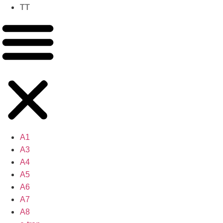
TT
A1
A3
A4
A5
A6
A7
A8