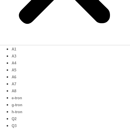
A1
A3
A4
A5
A6
A7
A8
e-tron
g-tron
h-tron
Q2
Q3