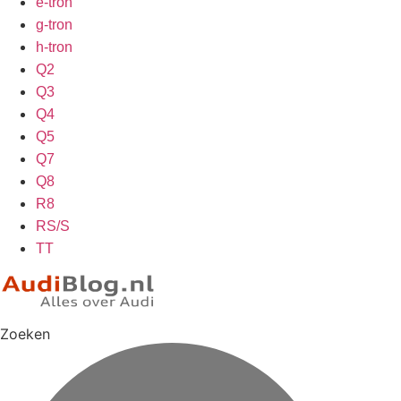
e-tron
g-tron
h-tron
Q2
Q3
Q4
Q5
Q7
Q8
R8
RS/S
TT
Zoeken