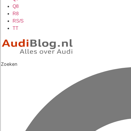
Q8
R8
RS/S
TT
Zoeken