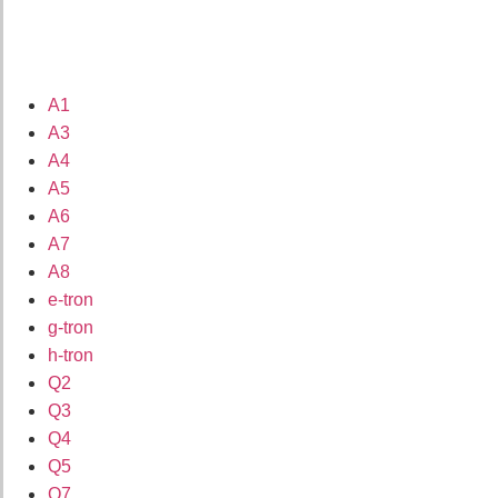
A1
A3
A4
A5
A6
A7
A8
e-tron
g-tron
h-tron
Q2
Q3
Q4
Q5
Q7