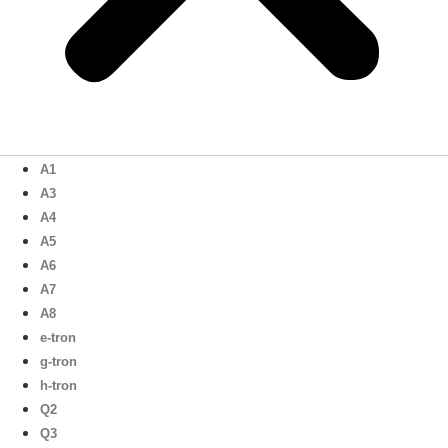
A1
A3
A4
A5
A6
A7
A8
e-tron
g-tron
h-tron
Q2
Q3