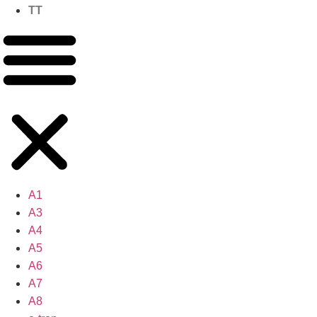
TT
A1
A3
A4
A5
A6
A7
A8