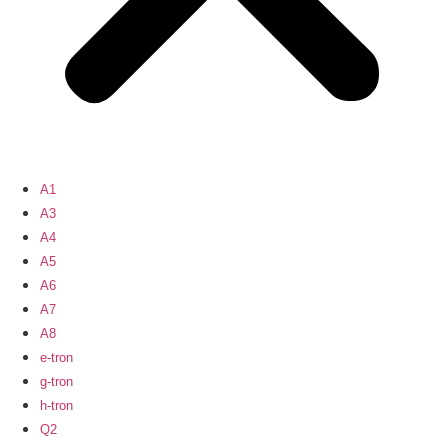
A1
A3
A4
A5
A6
A7
A8
e-tron
g-tron
h-tron
Q2