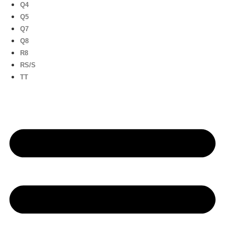
Q4
Q5
Q7
Q8
R8
RS/S
TT