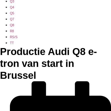
Q3
Q4
Q5
Q7
Q8
R8
RS/S
TT
Productie Audi Q8 e-
tron van start in
Brussel