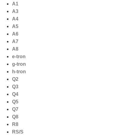
Ga
A1
naar
A3
de
A4
inhoud
A5
A6
A7
A8
e-tron
g-tron
h-tron
Q2
Q3
Q4
Q5
Q7
Q8
R8
RS/S