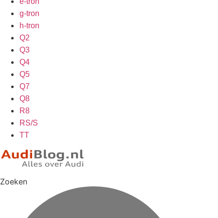
e-tron
g-tron
h-tron
Q2
Q3
Q4
Q5
Q7
Q8
R8
RS/S
TT
Zoeken