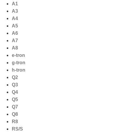
Ga
A1
naar
A3
de
A4
inhoud
A5
A6
A7
A8
e-tron
g-tron
h-tron
Q2
Q3
Q4
Q5
Q7
Q8
R8
RS/S