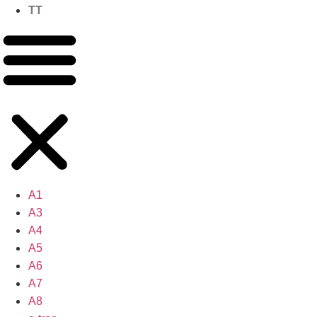
TT
A1
A3
A4
A5
A6
A7
A8