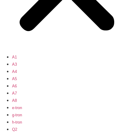
A1
A3
A4
A5
A6
A7
A8
e-tron
g-tron
h-tron
Q2