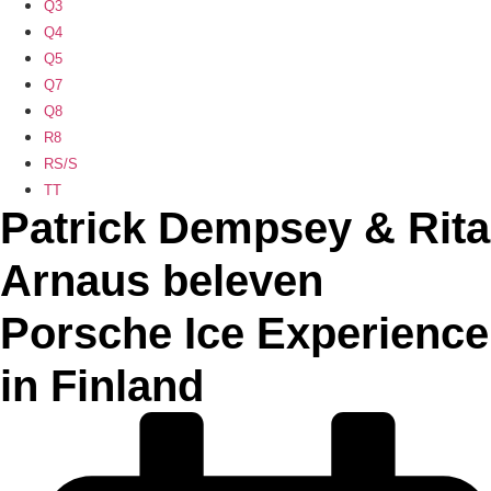
Q3
Q4
Q5
Q7
Q8
R8
RS/S
TT
Patrick Dempsey & Rita
Arnaus beleven
Porsche Ice Experience
in Finland