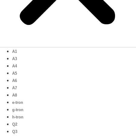
A1
A3
A4
A5
A6
A7
A8
e-tron
g-tron
h-tron
Q2
Q3