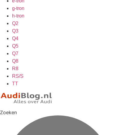
e-tron
g-tron
h-tron
Q2
Q3
Q4
Q5
Q7
Q8
R8
RS/S
TT
Zoeken