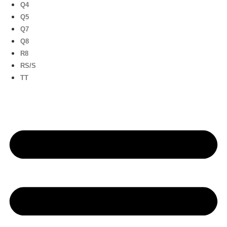
Q4
Q5
Q7
Q8
R8
RS/S
TT