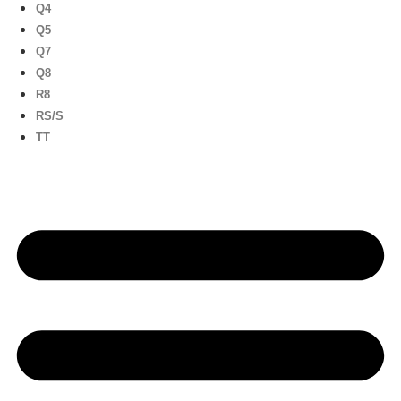
Q4
Q5
Q7
Q8
R8
RS/S
TT