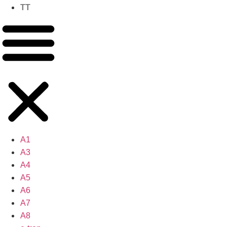
TT
A1
A3
A4
A5
A6
A7
A8