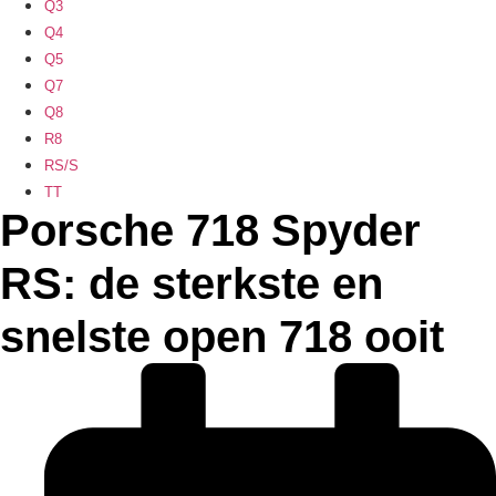
Q3
Q4
Q5
Q7
Q8
R8
RS/S
TT
Porsche 718 Spyder
RS: de sterkste en
snelste open 718 ooit