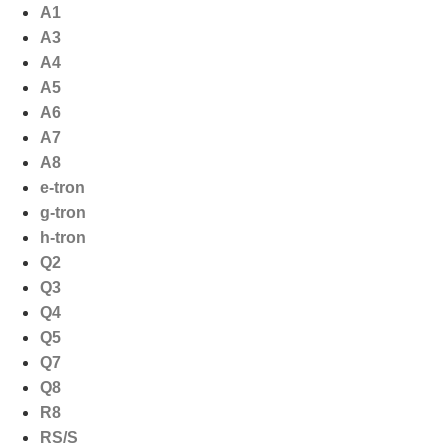
Ga
A1
naar
A3
de
A4
inhoud
A5
A6
A7
A8
e-tron
g-tron
h-tron
Q2
Q3
Q4
Q5
Q7
Q8
R8
RS/S