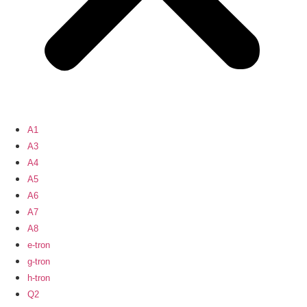
A1
A3
A4
A5
A6
A7
A8
e-tron
g-tron
h-tron
Q2