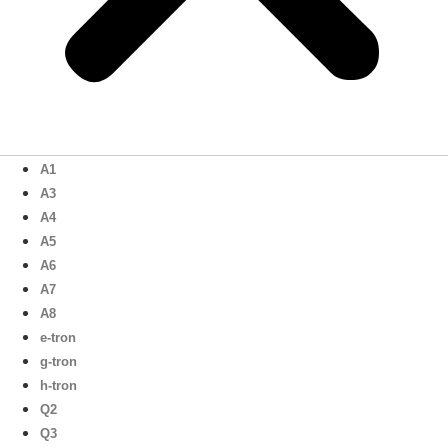
A1
A3
A4
A5
A6
A7
A8
e-tron
g-tron
h-tron
Q2
Q3