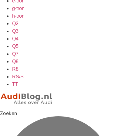
e-tron
g-tron
h-tron
Q2
Q3
Q4
Q5
Q7
Q8
R8
RS/S
TT
Zoeken