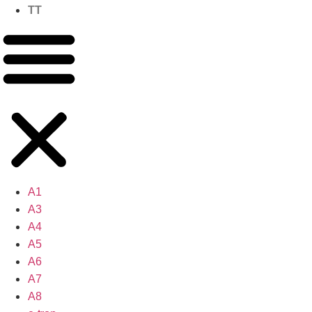
TT
A1
A3
A4
A5
A6
A7
A8