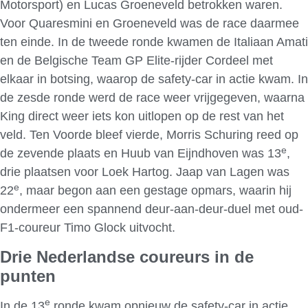
Motorsport) en Lucas Groeneveld betrokken waren.
Voor Quaresmini en Groeneveld was de race daarmee
ten einde. In de tweede ronde kwamen de Italiaan Amati
en de Belgische Team GP Elite-rijder Cordeel met
elkaar in botsing, waarop de safety-car in actie kwam. In
de zesde ronde werd de race weer vrijgegeven, waarna
King direct weer iets kon uitlopen op de rest van het
veld. Ten Voorde bleef vierde, Morris Schuring reed op
e
de zevende plaats en Huub van Eijndhoven was 13
,
drie plaatsen voor Loek Hartog. Jaap van Lagen was
e
22
, maar begon aan een gestage opmars, waarin hij
ondermeer een spannend deur-aan-deur-duel met oud-
F1-coureur Timo Glock uitvocht.
Drie Nederlandse coureurs in de
punten
e
In de 13
ronde kwam opnieuw de safety-car in actie,