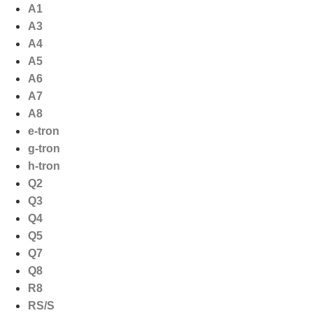
Ga
A1
naar
A3
de
A4
inhoud
A5
A6
A7
A8
e-tron
g-tron
h-tron
Q2
Q3
Q4
Q5
Q7
Q8
R8
RS/S