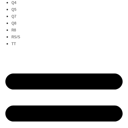
Q4
Q5
Q7
Q8
R8
RS/S
TT