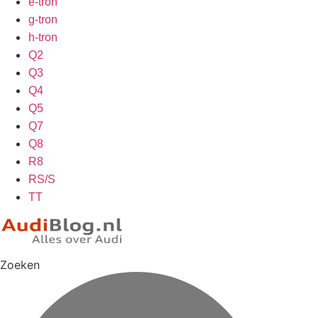
e-tron
g-tron
h-tron
Q2
Q3
Q4
Q5
Q7
Q8
R8
RS/S
TT
Zoeken