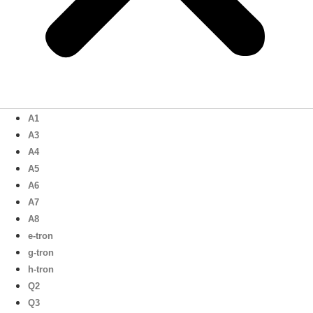
A1
A3
A4
A5
A6
A7
A8
e-tron
g-tron
h-tron
Q2
Q3