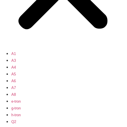
A1
A3
A4
A5
A6
A7
A8
e-tron
g-tron
h-tron
Q2