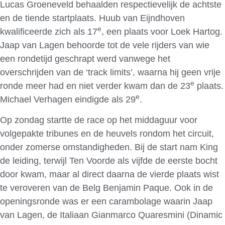
Lucas Groeneveld behaalden respectievelijk de achtste
en de tiende startplaats. Huub van Eijndhoven
e
kwalificeerde zich als 17
, een plaats voor Loek Hartog.
Jaap van Lagen behoorde tot de vele rijders van wie
een rondetijd geschrapt werd vanwege het
overschrijden van de ‘track limits’, waarna hij geen vrije
e
ronde meer had en niet verder kwam dan de 23
plaats.
e
Michael Verhagen eindigde als 29
.
Op zondag startte de race op het middaguur voor
volgepakte tribunes en de heuvels rondom het circuit,
onder zomerse omstandigheden. Bij de start nam King
de leiding, terwijl Ten Voorde als vijfde de eerste bocht
door kwam, maar al direct daarna de vierde plaats wist
te veroveren van de Belg Benjamin Paque. Ook in de
openingsronde was er een carambolage waarin Jaap
van Lagen, de Italiaan Gianmarco Quaresmini (Dinamic