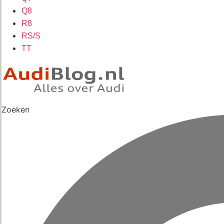
Q8
R8
RS/S
TT
Zoeken