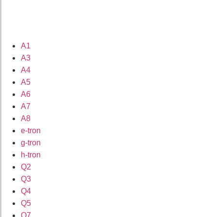
A1
A3
A4
A5
A6
A7
A8
e-tron
g-tron
h-tron
Q2
Q3
Q4
Q5
Q7