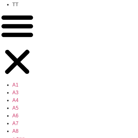
TT
A1
A3
A4
A5
A6
A7
A8