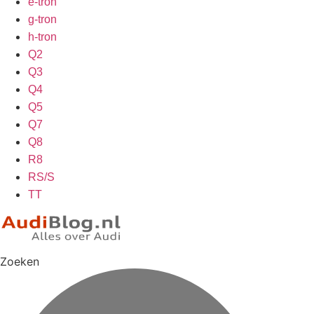
e-tron
g-tron
h-tron
Q2
Q3
Q4
Q5
Q7
Q8
R8
RS/S
TT
Zoeken