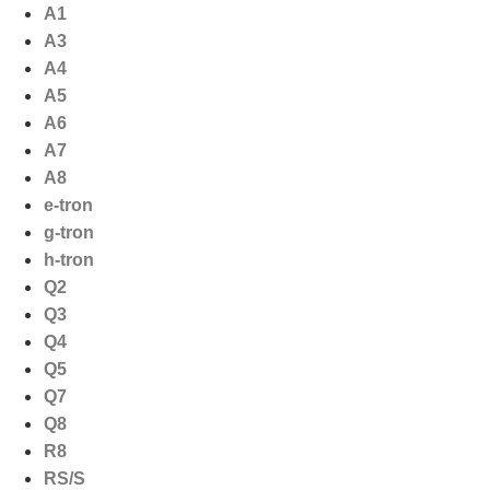
Ga
A1
naar
A3
de
A4
inhoud
A5
A6
A7
A8
e-tron
g-tron
h-tron
Q2
Q3
Q4
Q5
Q7
Q8
R8
RS/S