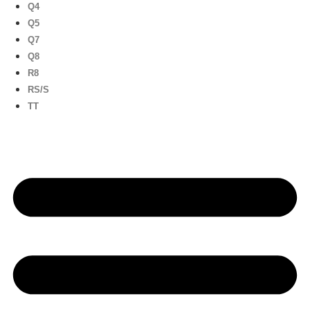
Q4
Q5
Q7
Q8
R8
RS/S
TT