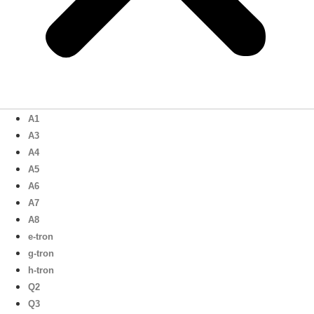
A1
A3
A4
A5
A6
A7
A8
e-tron
g-tron
h-tron
Q2
Q3