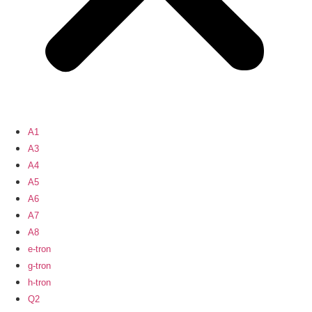
A1
A3
A4
A5
A6
A7
A8
e-tron
g-tron
h-tron
Q2