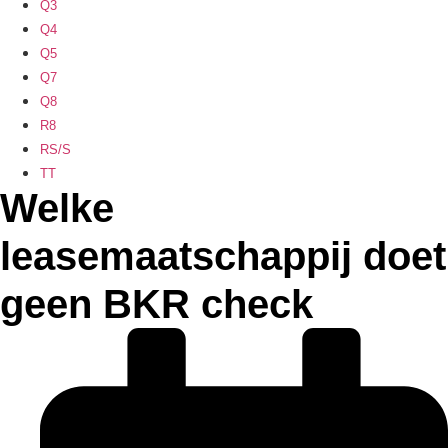
Q3
Q4
Q5
Q7
Q8
R8
RS/S
TT
Welke
leasemaatschappij doet
geen BKR check