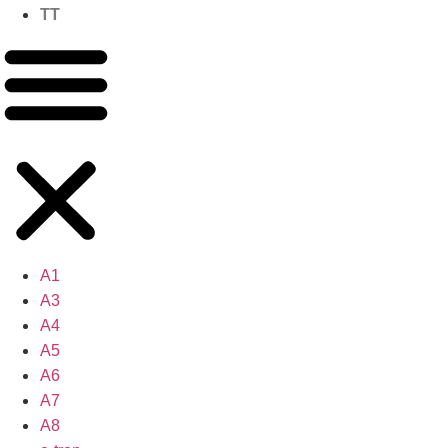
TT
A1
A3
A4
A5
A6
A7
A8