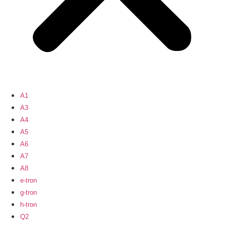
A1
A3
A4
A5
A6
A7
A8
e-tron
g-tron
h-tron
Q2