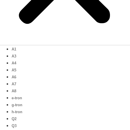
A1
A3
A4
A5
A6
A7
A8
e-tron
g-tron
h-tron
Q2
Q3