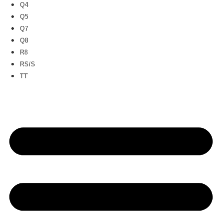
Q4
Q5
Q7
Q8
R8
RS/S
TT