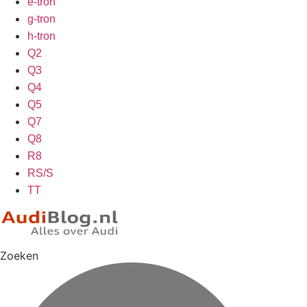
e-tron
g-tron
h-tron
Q2
Q3
Q4
Q5
Q7
Q8
R8
RS/S
TT
Zoeken