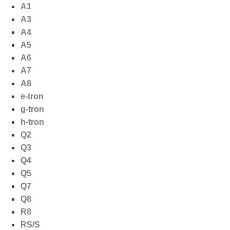
Ga
A1
naar
A3
de
A4
inhoud
A5
A6
A7
A8
e-tron
g-tron
h-tron
Q2
Q3
Q4
Q5
Q7
Q8
R8
RS/S