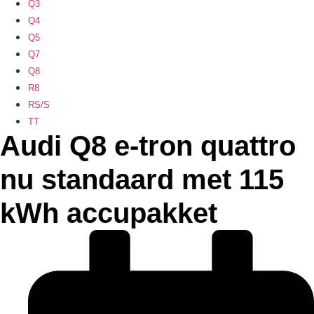
Q3
Q4
Q5
Q7
Q8
R8
RS/S
TT
Audi Q8 e-tron quattro
nu standaard met 115
kWh accupakket