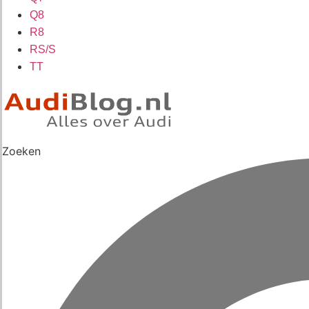
Q8
R8
RS/S
TT
Zoeken