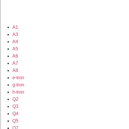
A1
A3
A4
A5
A6
A7
A8
e-tron
g-tron
h-tron
Q2
Q3
Q4
Q5
Q7