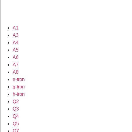
A1
A3
A4
A5
A6
A7
A8
e-tron
g-tron
h-tron
Q2
Q3
Q4
Q5
Q7