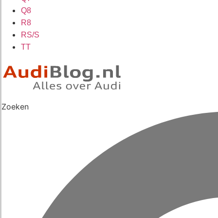
Q8
R8
RS/S
TT
Zoeken