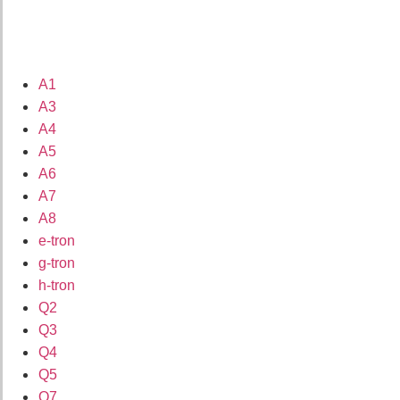
A1
A3
A4
A5
A6
A7
A8
e-tron
g-tron
h-tron
Q2
Q3
Q4
Q5
Q7