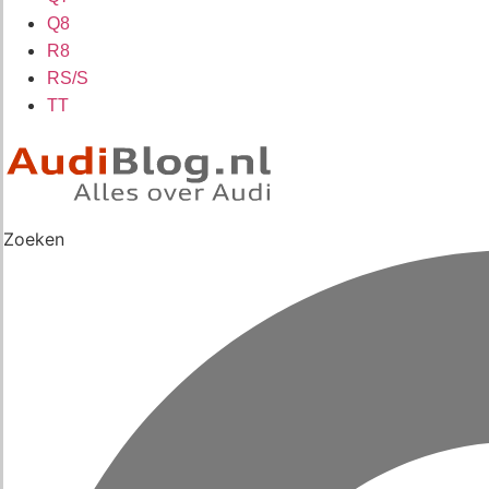
Q8
R8
RS/S
TT
Zoeken