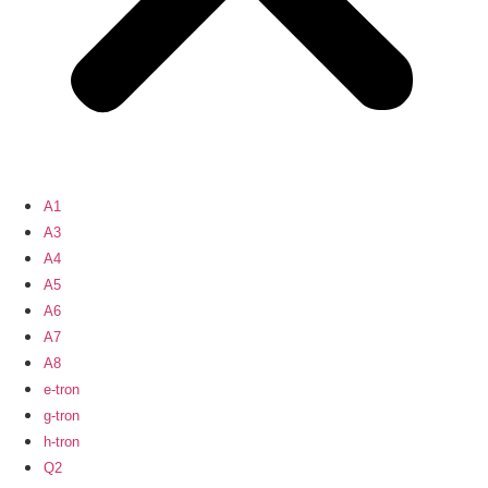
A1
A3
A4
A5
A6
A7
A8
e-tron
g-tron
h-tron
Q2