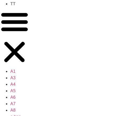
TT
A1
A3
A4
A5
A6
A7
A8