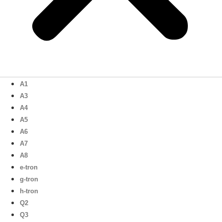
A1
A3
A4
A5
A6
A7
A8
e-tron
g-tron
h-tron
Q2
Q3