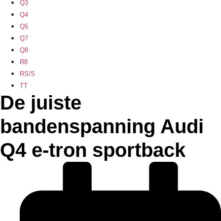
Q3
Q4
Q5
Q7
Q8
R8
RS/S
TT
De juiste
bandenspanning Audi
Q4 e-tron sportback