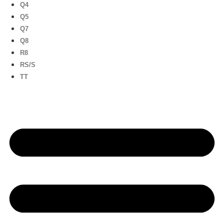
Q4
Q5
Q7
Q8
R8
RS/S
TT