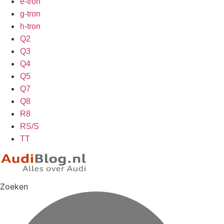
e-tron
g-tron
h-tron
Q2
Q3
Q4
Q5
Q7
Q8
R8
RS/S
TT
Zoeken