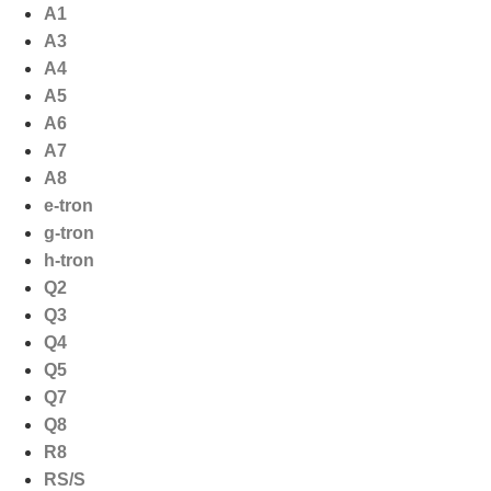
Ga
A1
naar
A3
de
A4
inhoud
A5
A6
A7
A8
e-tron
g-tron
h-tron
Q2
Q3
Q4
Q5
Q7
Q8
R8
RS/S