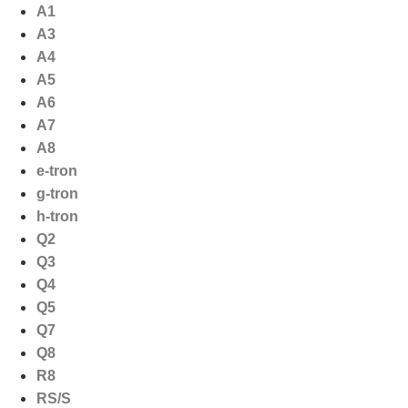
Ga
A1
naar
A3
de
A4
inhoud
A5
A6
A7
A8
e-tron
g-tron
h-tron
Q2
Q3
Q4
Q5
Q7
Q8
R8
RS/S