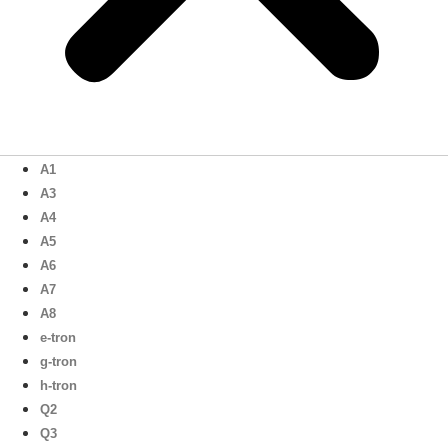
A1
A3
A4
A5
A6
A7
A8
e-tron
g-tron
h-tron
Q2
Q3