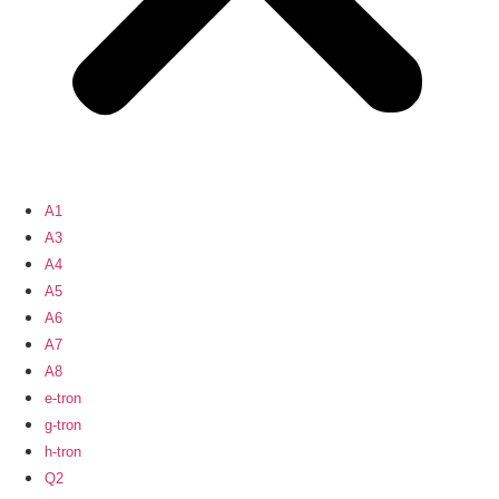
A1
A3
A4
A5
A6
A7
A8
e-tron
g-tron
h-tron
Q2