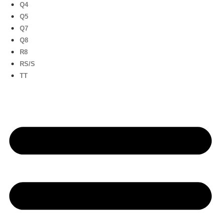
Q4
Q5
Q7
Q8
R8
RS/S
TT