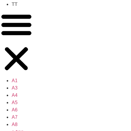
TT
A1
A3
A4
A5
A6
A7
A8