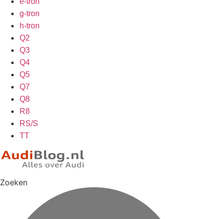
e-tron
g-tron
h-tron
Q2
Q3
Q4
Q5
Q7
Q8
R8
RS/S
TT
Zoeken