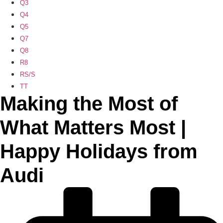
Q3
Q4
Q5
Q7
Q8
R8
RS/S
TT
Making the Most of
What Matters Most |
Happy Holidays from
Audi