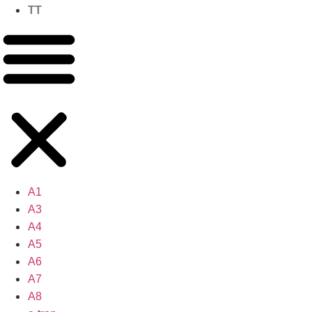
TT
A1
A3
A4
A5
A6
A7
A8