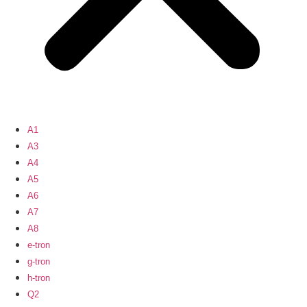
A1
A3
A4
A5
A6
A7
A8
e-tron
g-tron
h-tron
Q2