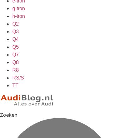
e-tron
g-tron
h-tron
Q2
Q3
Q4
Q5
Q7
Q8
R8
RS/S
TT
Zoeken