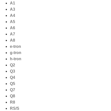
Ga
A1
naar
A3
de
A4
inhoud
A5
A6
A7
A8
e-tron
g-tron
h-tron
Q2
Q3
Q4
Q5
Q7
Q8
R8
RS/S