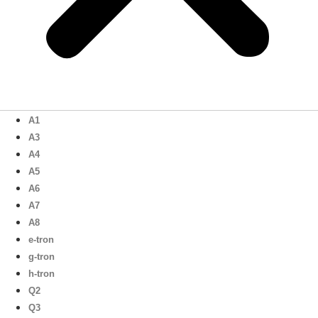
A1
A3
A4
A5
A6
A7
A8
e-tron
g-tron
h-tron
Q2
Q3