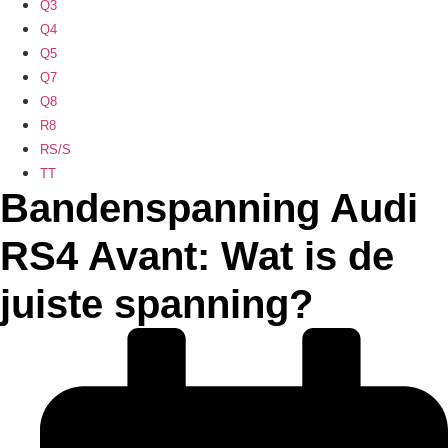
Q3
Q4
Q5
Q7
Q8
R8
RS/S
TT
Bandenspanning Audi
RS4 Avant: Wat is de
juiste spanning?