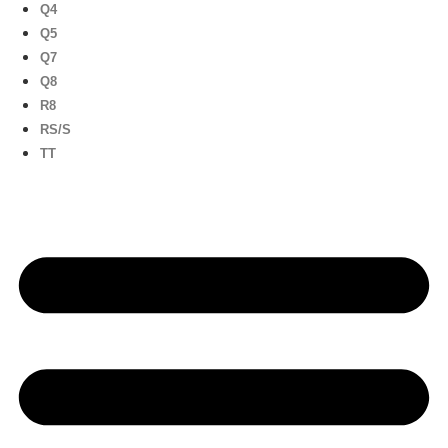
Q4
Q5
Q7
Q8
R8
RS/S
TT