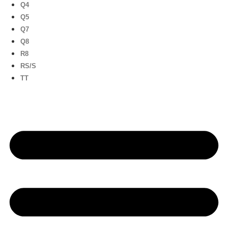
Q4
Q5
Q7
Q8
R8
RS/S
TT