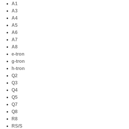
Ga
A1
naar
A3
de
A4
inhoud
A5
A6
A7
A8
e-tron
g-tron
h-tron
Q2
Q3
Q4
Q5
Q7
Q8
R8
RS/S