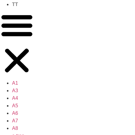
TT
A1
A3
A4
A5
A6
A7
A8