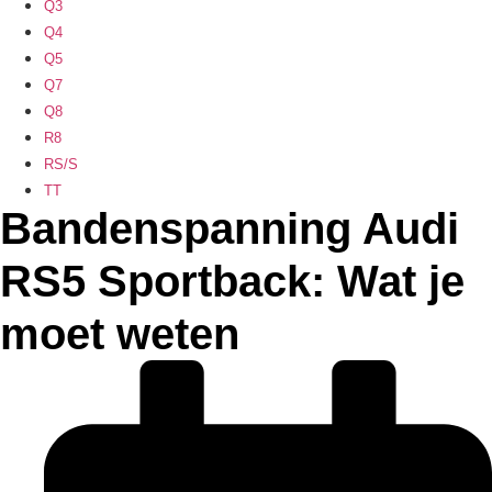
Q3
Q4
Q5
Q7
Q8
R8
RS/S
TT
Bandenspanning Audi
RS5 Sportback: Wat je
moet weten