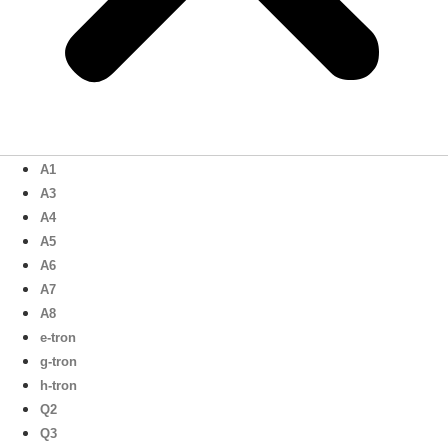
A1
A3
A4
A5
A6
A7
A8
e-tron
g-tron
h-tron
Q2
Q3