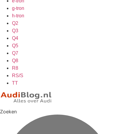
e-tron
g-tron
h-tron
Q2
Q3
Q4
Q5
Q7
Q8
R8
RS/S
TT
Zoeken