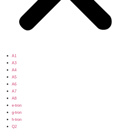
A1
A3
A4
A5
A6
A7
A8
e-tron
g-tron
h-tron
Q2