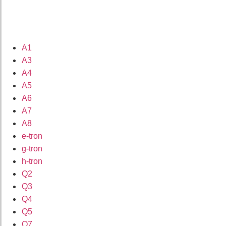
A1
A3
A4
A5
A6
A7
A8
e-tron
g-tron
h-tron
Q2
Q3
Q4
Q5
Q7