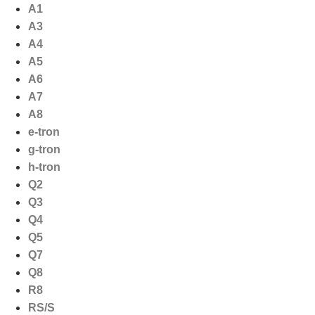
Ga
A1
naar
A3
de
A4
inhoud
A5
A6
A7
A8
e-tron
g-tron
h-tron
Q2
Q3
Q4
Q5
Q7
Q8
R8
RS/S