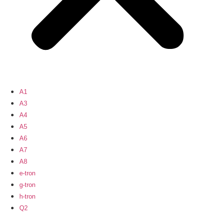
A1
A3
A4
A5
A6
A7
A8
e-tron
g-tron
h-tron
Q2