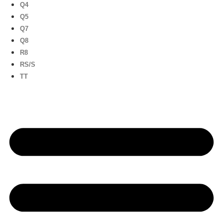
Q4
Q5
Q7
Q8
R8
RS/S
TT