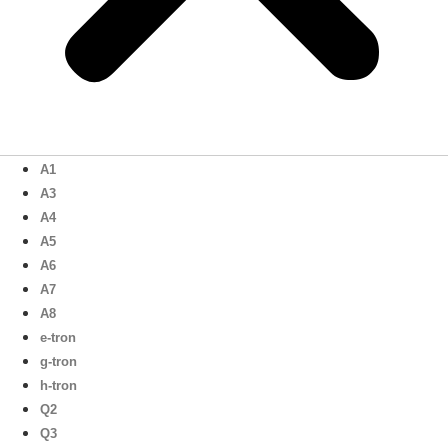
A1
A3
A4
A5
A6
A7
A8
e-tron
g-tron
h-tron
Q2
Q3