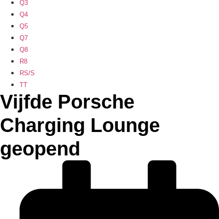
Q3
Q4
Q5
Q7
Q8
R8
RS/S
TT
Vijfde Porsche
Charging Lounge
geopend