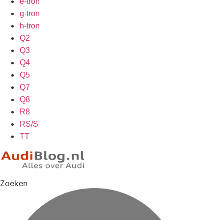
e-tron
g-tron
h-tron
Q2
Q3
Q4
Q5
Q7
Q8
R8
RS/S
TT
Zoeken