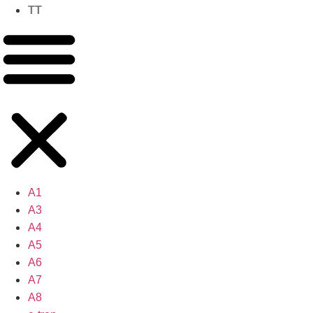
TT
A1
A3
A4
A5
A6
A7
A8