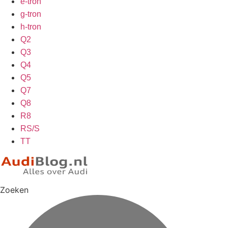
e-tron
g-tron
h-tron
Q2
Q3
Q4
Q5
Q7
Q8
R8
RS/S
TT
Zoeken