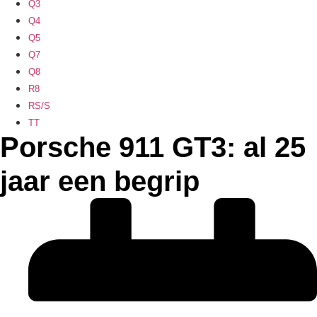
Q3
Q4
Q5
Q7
Q8
R8
RS/S
TT
Porsche 911 GT3: al 25
jaar een begrip