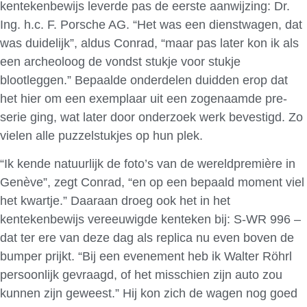
kentekenbewijs leverde pas de eerste aanwijzing: Dr.
Ing. h.c. F. Porsche AG. “Het was een dienstwagen, dat
was duidelijk”, aldus Conrad, “maar pas later kon ik als
een archeoloog de vondst stukje voor stukje
blootleggen.” Bepaalde onderdelen duidden erop dat
het hier om een exemplaar uit een zogenaamde pre-
serie ging, wat later door onderzoek werk bevestigd. Zo
vielen alle puzzelstukjes op hun plek.
“Ik kende natuurlijk de foto’s van de wereldpremière in
Genève”, zegt Conrad, “en op een bepaald moment viel
het kwartje.” Daaraan droeg ook het in het
kentekenbewijs vereeuwigde kenteken bij: S-WR 996 –
dat ter ere van deze dag als replica nu even boven de
bumper prijkt. “Bij een evenement heb ik Walter Röhrl
persoonlijk gevraagd, of het misschien zijn auto zou
kunnen zijn geweest.” Hij kon zich de wagen nog goed