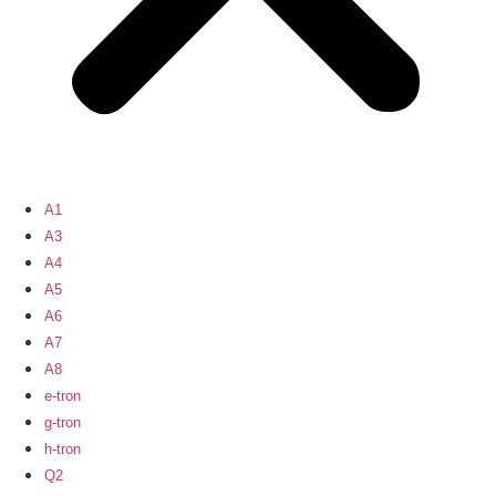
A1
A3
A4
A5
A6
A7
A8
e-tron
g-tron
h-tron
Q2