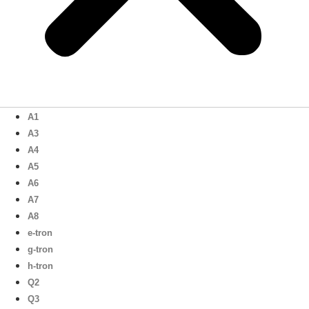
A1
A3
A4
A5
A6
A7
A8
e-tron
g-tron
h-tron
Q2
Q3