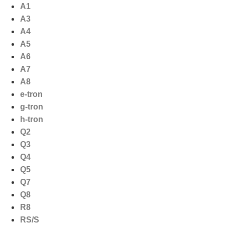
Ga
A1
naar
A3
de
A4
inhoud
A5
A6
A7
A8
e-tron
g-tron
h-tron
Q2
Q3
Q4
Q5
Q7
Q8
R8
RS/S