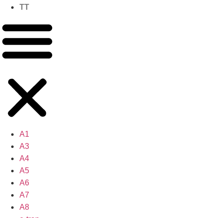
TT
A1
A3
A4
A5
A6
A7
A8