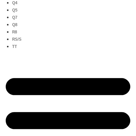
Q4
Q5
Q7
Q8
R8
RS/S
TT