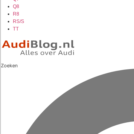
Q8
R8
RS/S
TT
Zoeken