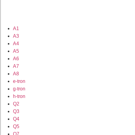
A1
A3
A4
A5
A6
A7
A8
e-tron
g-tron
h-tron
Q2
Q3
Q4
Q5
Q7