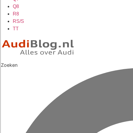
Q8
R8
RS/S
TT
Zoeken