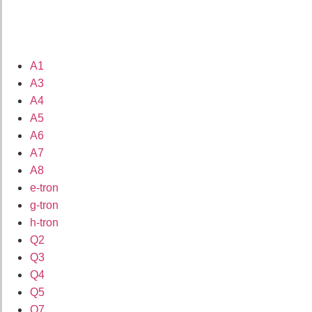
A1
A3
A4
A5
A6
A7
A8
e-tron
g-tron
h-tron
Q2
Q3
Q4
Q5
Q7