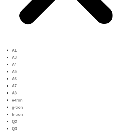
A1
A3
A4
A5
A6
A7
A8
e-tron
g-tron
h-tron
Q2
Q3