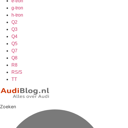
e-tron
g-tron
h-tron
Q2
Q3
Q4
Q5
Q7
Q8
R8
RS/S
TT
Zoeken