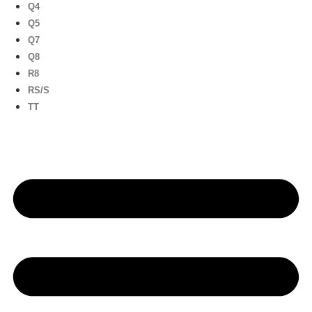
Q4
Q5
Q7
Q8
R8
RS/S
TT