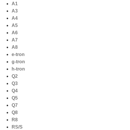
Ga
A1
naar
A3
de
A4
inhoud
A5
A6
A7
A8
e-tron
g-tron
h-tron
Q2
Q3
Q4
Q5
Q7
Q8
R8
RS/S