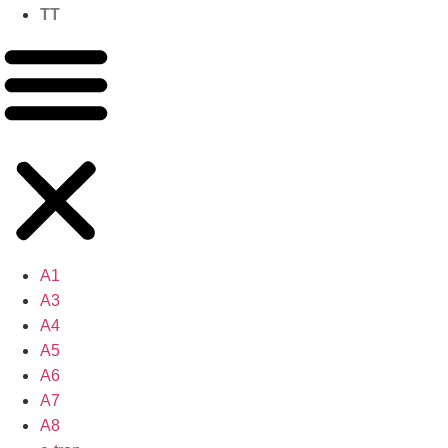
TT
A1
A3
A4
A5
A6
A7
A8