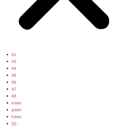
A1
A3
A4
A5
A6
A7
A8
e-tron
g-tron
h-tron
Q2