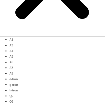
A1
A3
A4
A5
A6
A7
A8
e-tron
g-tron
h-tron
Q2
Q3