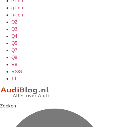
e-tron
g-tron
h-tron
Q2
Q3
Q4
Q5
Q7
Q8
R8
RS/S
TT
Zoeken