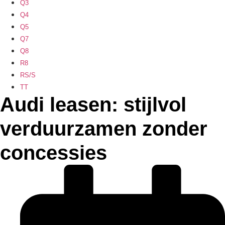
Q3
Q4
Q5
Q7
Q8
R8
RS/S
TT
Audi leasen: stijlvol
verduurzamen zonder
concessies