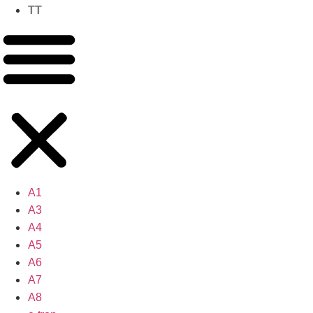
TT
A1
A3
A4
A5
A6
A7
A8