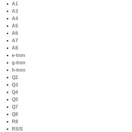
Ga
A1
naar
A3
de
A4
inhoud
A5
A6
A7
A8
e-tron
g-tron
h-tron
Q2
Q3
Q4
Q5
Q7
Q8
R8
RS/S