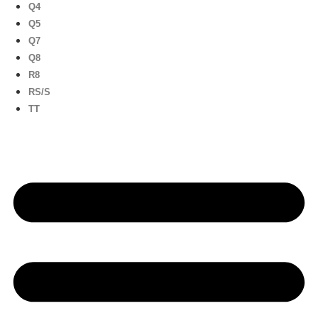
Q4
Q5
Q7
Q8
R8
RS/S
TT