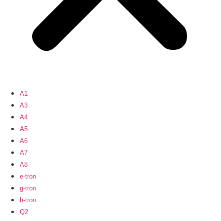
A1
A3
A4
A5
A6
A7
A8
e-tron
g-tron
h-tron
Q2