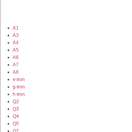
A1
A3
A4
A5
A6
A7
A8
e-tron
g-tron
h-tron
Q2
Q3
Q4
Q5
Q7