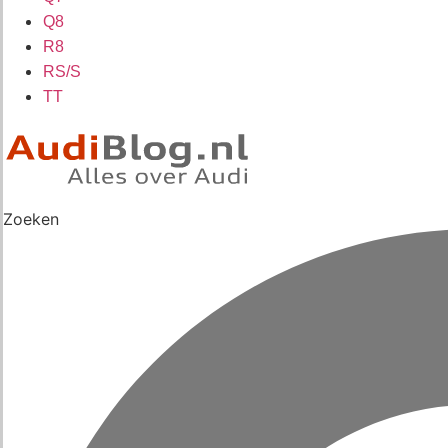
Q8
R8
RS/S
TT
Zoeken