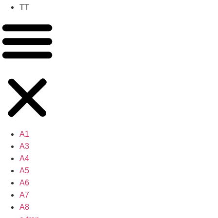
TT
A1
A3
A4
A5
A6
A7
A8