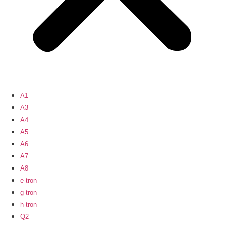
A1
A3
A4
A5
A6
A7
A8
e-tron
g-tron
h-tron
Q2