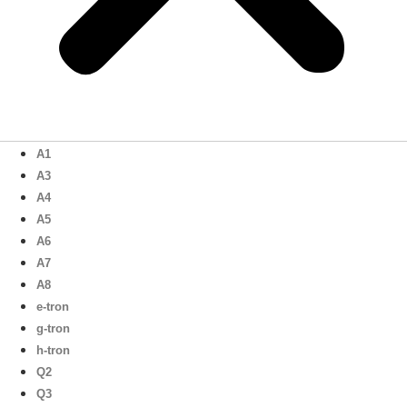
A1
A3
A4
A5
A6
A7
A8
e-tron
g-tron
h-tron
Q2
Q3