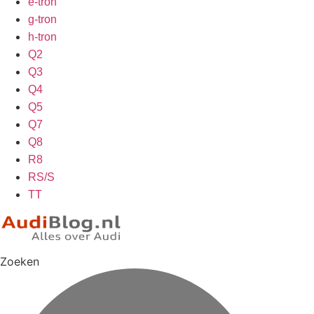
e-tron
g-tron
h-tron
Q2
Q3
Q4
Q5
Q7
Q8
R8
RS/S
TT
Zoeken