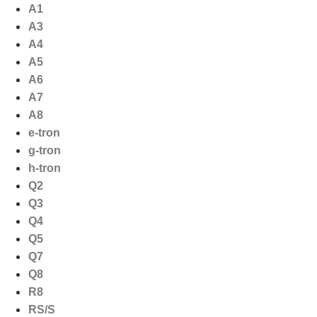
Ga
A1
naar
A3
de
A4
inhoud
A5
A6
A7
A8
e-tron
g-tron
h-tron
Q2
Q3
Q4
Q5
Q7
Q8
R8
RS/S