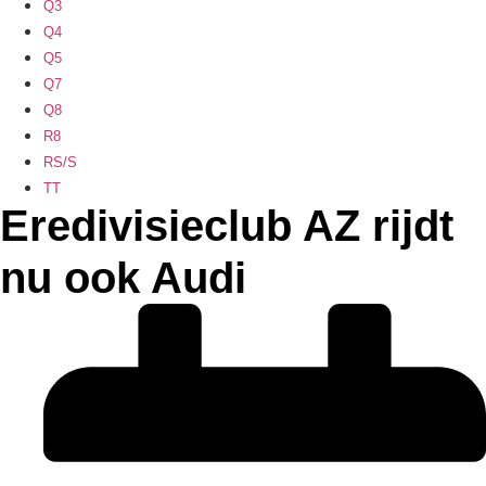
Q3
Q4
Q5
Q7
Q8
R8
RS/S
TT
Eredivisieclub AZ rijdt
nu ook Audi