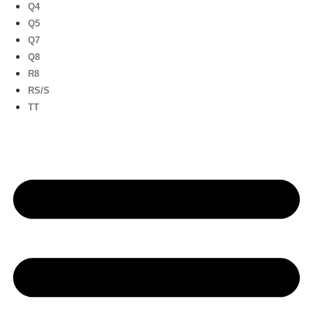
Q4
Q5
Q7
Q8
R8
RS/S
TT