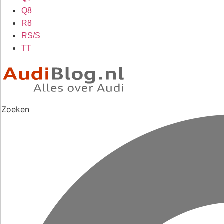
Q8
R8
RS/S
TT
Zoeken