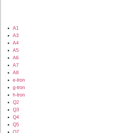
A1
A3
A4
A5
A6
A7
A8
e-tron
g-tron
h-tron
Q2
Q3
Q4
Q5
Q7