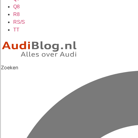
Q8
R8
RS/S
TT
Zoeken