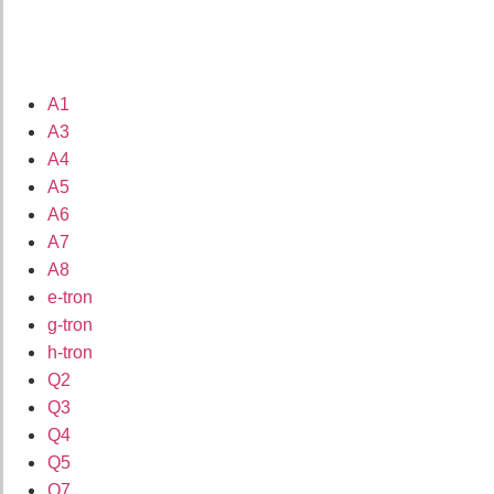
A1
A3
A4
A5
A6
A7
A8
e-tron
g-tron
h-tron
Q2
Q3
Q4
Q5
Q7