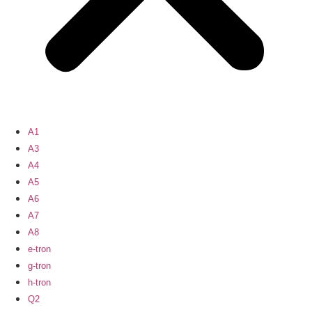
A1
A3
A4
A5
A6
A7
A8
e-tron
g-tron
h-tron
Q2