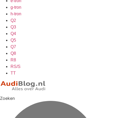
e-tron
g-tron
h-tron
Q2
Q3
Q4
Q5
Q7
Q8
R8
RS/S
TT
Zoeken