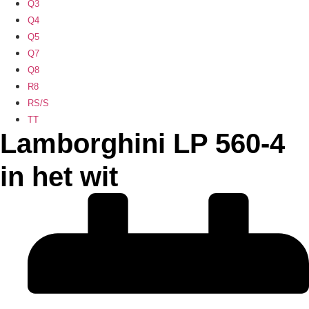
Q3
Q4
Q5
Q7
Q8
R8
RS/S
TT
Lamborghini LP 560-4
in het wit