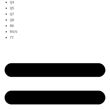
Q4
Q5
Q7
Q8
R8
RS/S
TT