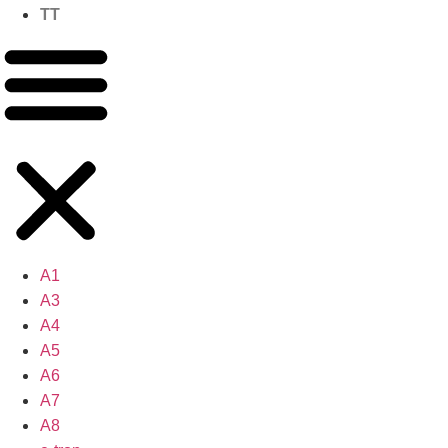
TT
A1
A3
A4
A5
A6
A7
A8