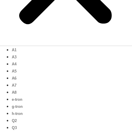
A1
A3
A4
A5
A6
A7
A8
e-tron
g-tron
h-tron
Q2
Q3