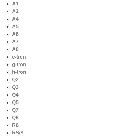
Ga
A1
naar
A3
de
A4
inhoud
A5
A6
A7
A8
e-tron
g-tron
h-tron
Q2
Q3
Q4
Q5
Q7
Q8
R8
RS/S