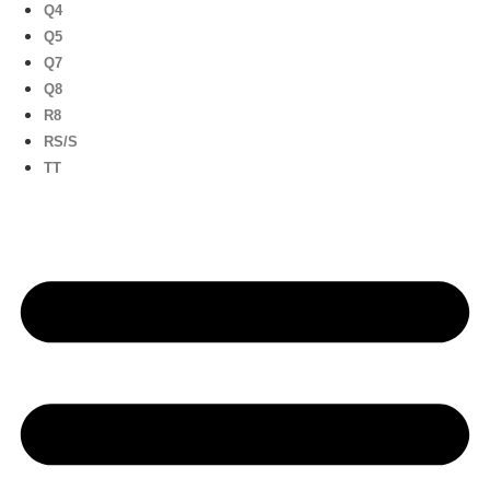
Q4
Q5
Q7
Q8
R8
RS/S
TT