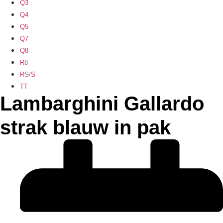
Q3
Q4
Q5
Q7
Q8
R8
RS/S
TT
Lambarghini Gallardo
strak blauw in pak