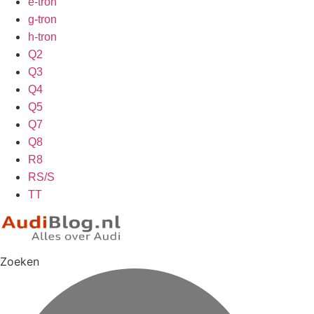
e-tron
g-tron
h-tron
Q2
Q3
Q4
Q5
Q7
Q8
R8
RS/S
TT
Zoeken