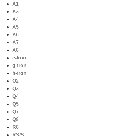
Ga
A1
naar
A3
de
A4
inhoud
A5
A6
A7
A8
e-tron
g-tron
h-tron
Q2
Q3
Q4
Q5
Q7
Q8
R8
RS/S