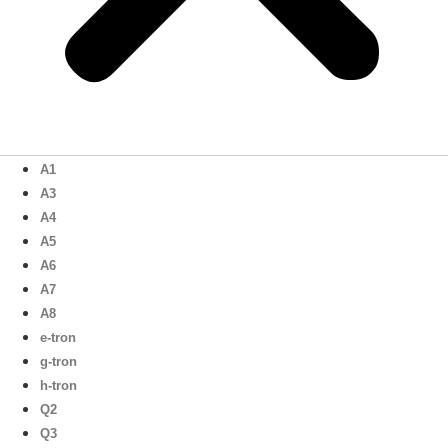
A1
A3
A4
A5
A6
A7
A8
e-tron
g-tron
h-tron
Q2
Q3