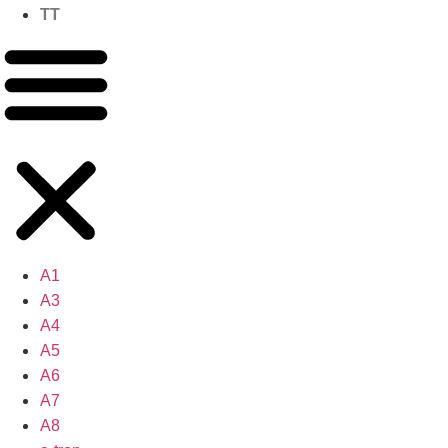
TT
A1
A3
A4
A5
A6
A7
A8