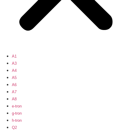
A1
A3
A4
A5
A6
A7
A8
e-tron
g-tron
h-tron
Q2