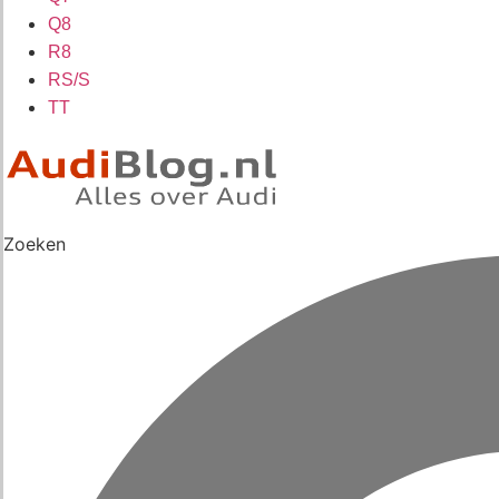
Q8
R8
RS/S
TT
Zoeken