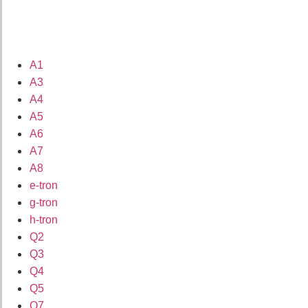
A1
A3
A4
A5
A6
A7
A8
e-tron
g-tron
h-tron
Q2
Q3
Q4
Q5
Q7