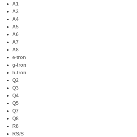
Ga
A1
naar
A3
de
A4
inhoud
A5
A6
A7
A8
e-tron
g-tron
h-tron
Q2
Q3
Q4
Q5
Q7
Q8
R8
RS/S