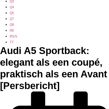
Q3
Q4
Q5
Q7
Q8
R8
RS/S
TT
Audi A5 Sportback:
elegant als een coupé,
praktisch als een Avant
[Persbericht]