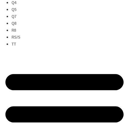
Q4
Q5
Q7
Q8
R8
RS/S
TT