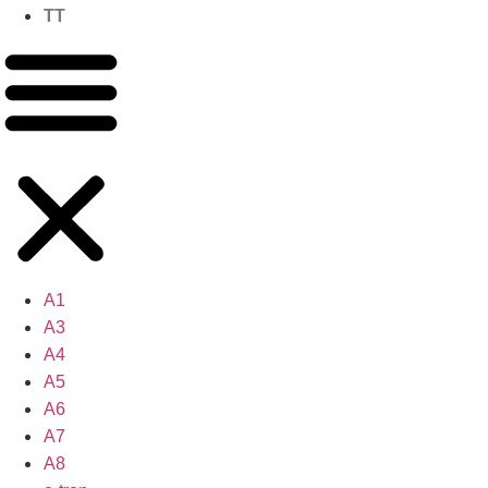
TT
A1
A3
A4
A5
A6
A7
A8