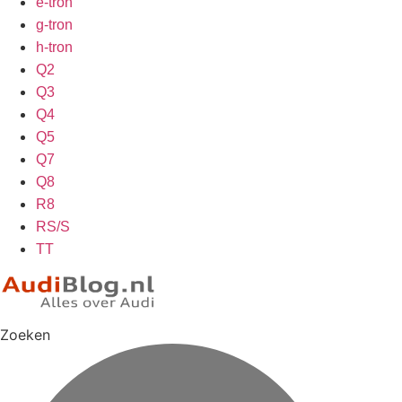
e-tron
g-tron
h-tron
Q2
Q3
Q4
Q5
Q7
Q8
R8
RS/S
TT
Zoeken