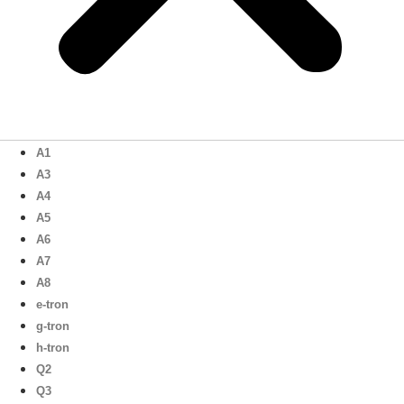
A1
A3
A4
A5
A6
A7
A8
e-tron
g-tron
h-tron
Q2
Q3