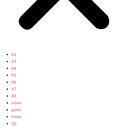
A1
A3
A4
A5
A6
A7
A8
e-tron
g-tron
h-tron
Q2