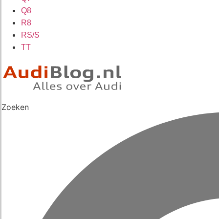
Q8
R8
RS/S
TT
Zoeken