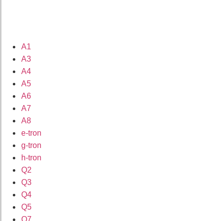
A1
A3
A4
A5
A6
A7
A8
e-tron
g-tron
h-tron
Q2
Q3
Q4
Q5
Q7