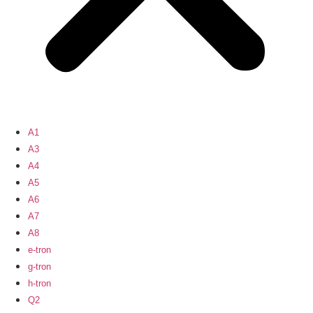
A1
A3
A4
A5
A6
A7
A8
e-tron
g-tron
h-tron
Q2