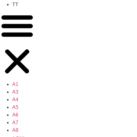
TT
A1
A3
A4
A5
A6
A7
A8