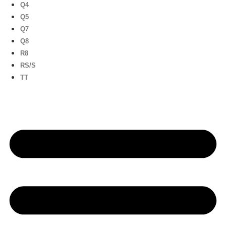
Q4
Q5
Q7
Q8
R8
RS/S
TT