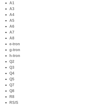
Ga
A1
naar
A3
de
A4
inhoud
A5
A6
A7
A8
e-tron
g-tron
h-tron
Q2
Q3
Q4
Q5
Q7
Q8
R8
RS/S