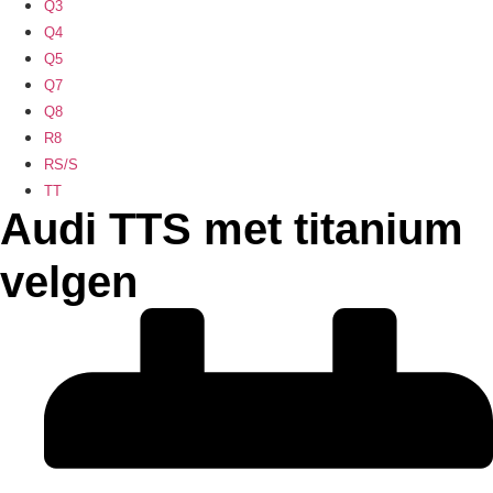
Q3
Q4
Q5
Q7
Q8
R8
RS/S
TT
Audi TTS met titanium
velgen