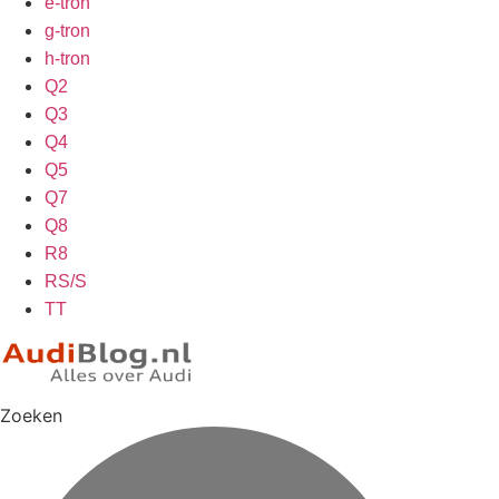
e-tron
g-tron
h-tron
Q2
Q3
Q4
Q5
Q7
Q8
R8
RS/S
TT
Zoeken