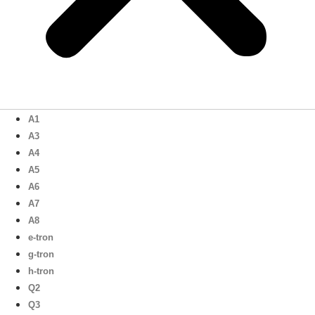
A1
A3
A4
A5
A6
A7
A8
e-tron
g-tron
h-tron
Q2
Q3