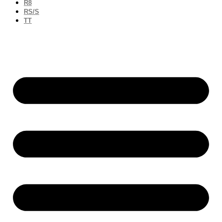
R8
RS/S
TT