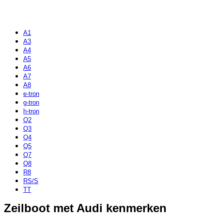
A1
A3
A4
A5
A6
A7
A8
e-tron
g-tron
h-tron
Q2
Q3
Q4
Q5
Q7
Q8
R8
RS/S
TT
Zeilboot met Audi kenmerken