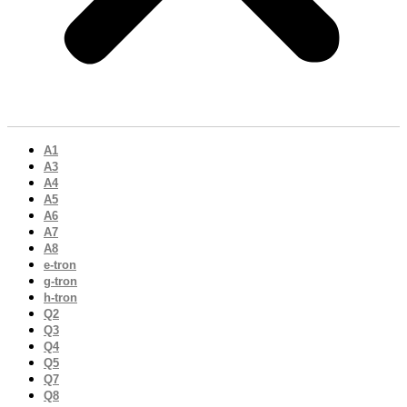
A1
A3
A4
A5
A6
A7
A8
e-tron
g-tron
h-tron
Q2
Q3
Q4
Q5
Q7
Q8