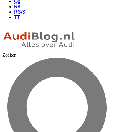
Q8
R8
RS/S
TT
Zoeken