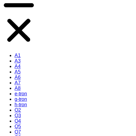
A1
A3
A4
A5
A6
A7
A8
e-tron
g-tron
h-tron
Q2
Q3
Q4
Q5
Q7