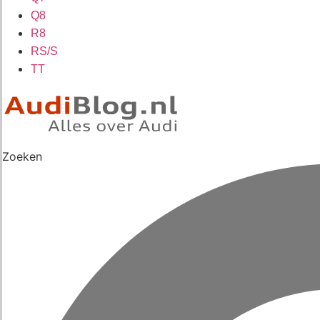
Q8
R8
RS/S
TT
Zoeken