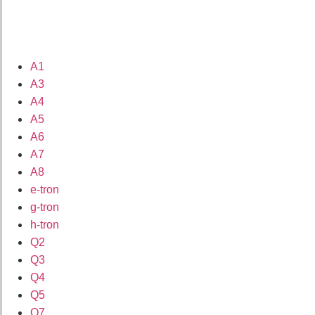
A1
A3
A4
A5
A6
A7
A8
e-tron
g-tron
h-tron
Q2
Q3
Q4
Q5
Q7