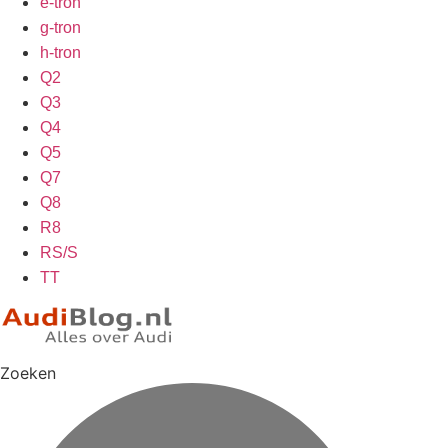
e-tron
g-tron
h-tron
Q2
Q3
Q4
Q5
Q7
Q8
R8
RS/S
TT
Zoeken