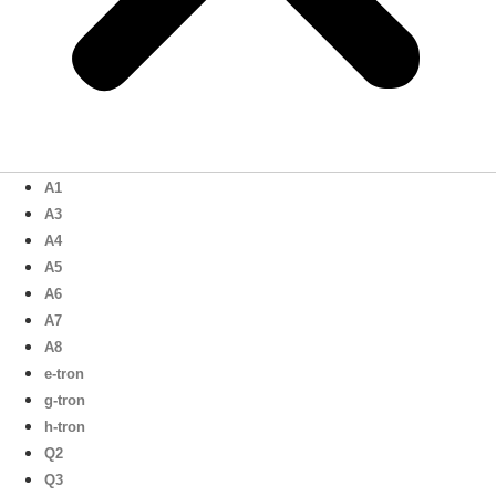
A1
A3
A4
A5
A6
A7
A8
e-tron
g-tron
h-tron
Q2
Q3