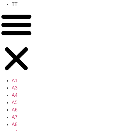
TT
A1
A3
A4
A5
A6
A7
A8