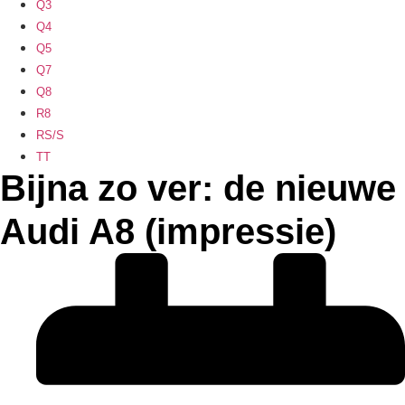
Q3
Q4
Q5
Q7
Q8
R8
RS/S
TT
Bijna zo ver: de nieuwe
Audi A8 (impressie)