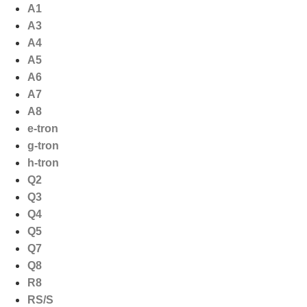
Ga
A1
naar
A3
de
A4
inhoud
A5
A6
A7
A8
e-tron
g-tron
h-tron
Q2
Q3
Q4
Q5
Q7
Q8
R8
RS/S