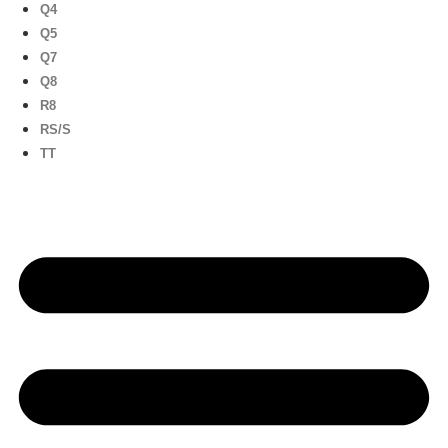
Q4
Q5
Q7
Q8
R8
RS/S
TT