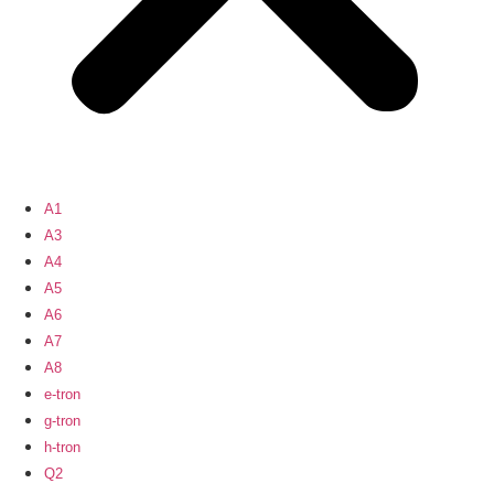
A1
A3
A4
A5
A6
A7
A8
e-tron
g-tron
h-tron
Q2